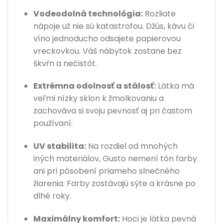
Vodeodolná technológia:
Rozliate
nápoje už nie sú katastrofou. Džús, kávu či
víno jednoducho odsajete papierovou
vreckovkou. Váš nábytok zostane bez
škvŕn a nečistôt.
Extrémna odolnosť a stálosť:
Látka má
veľmi nízky sklon k žmolkovaniu a
zachováva si svoju pevnosť aj pri častom
používaní.
UV stabilita:
Na rozdiel od mnohých
iných materiálov, Gusto nemení tón farby
ani pri pôsobení priameho slnečného
žiarenia. Farby zostávajú sýte a krásne po
dlhé roky.
Maximálny komfort:
Hoci je látka pevná