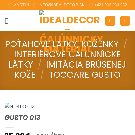
Skip
MARTIN
INFO@IDEALDECOR.SK
+421 903 283 952
to
content
POŤAHOVÉ LÁTKY, KOŽENKY
/
INTERIÉROVÉ ČALUNNÍCKE
LÁTKY
/
IMITÁCIA BRÚSENEJ
KOŽE
/
TOCCARE GUSTO
GUSTO 013