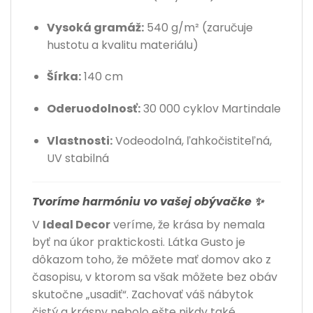
Vysoká gramáž:
540 g/m² (zaručuje
hustotu a kvalitu materiálu)
Šírka:
140 cm
Oderuodolnosť:
30 000 cyklov Martindale
Vlastnosti:
Vodeodolná, ľahkočistiteľná,
UV stabilná
Tvoríme harmóniu vo vašej obývačke ✨
V
Ideal Decor
veríme, že krása by nemala
byť na úkor praktickosti. Látka Gusto je
dôkazom toho, že môžete mať domov ako z
časopisu, v ktorom sa však môžete bez obáv
skutočne „usadiť“. Zachovať váš nábytok
čistý a krásny nebolo ešte nikdy také