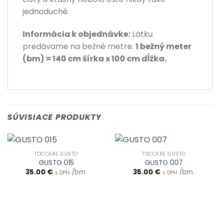
jednoduché.
Informácia k objednávke:
Látku
predávame na bežné metre.
1 bežný meter
(bm) = 140 cm šírka x 100 cm dĺžka.
SÚVISIACE PRODUKTY
TOCCARE GUSTO
TOCCARE GUSTO
GUSTO 015
GUSTO 007
35.00
€
/bm
35.00
€
/bm
s DPH
s DPH