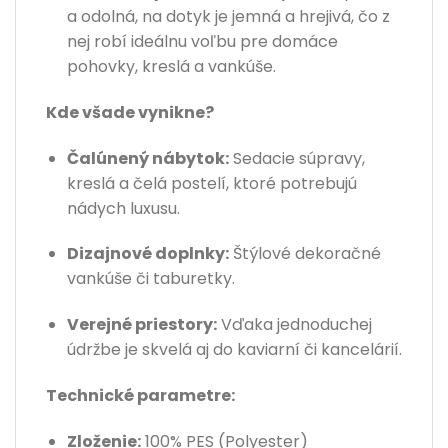
a odolná, na dotyk je jemná a hrejivá, čo z
nej robí ideálnu voľbu pre domáce
pohovky, kreslá a vankúše.
Kde všade vynikne?
Čalúnený nábytok:
Sedacie súpravy,
kreslá a čelá postelí, ktoré potrebujú
nádych luxusu.
Dizajnové doplnky:
Štýlové dekoračné
vankúše či taburetky.
Verejné priestory:
Vďaka jednoduchej
údržbe je skvelá aj do kaviarní či kancelárií.
Technické parametre:
Zloženie:
100% PES (Polyester)