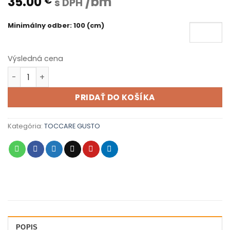
35.00
/bm
€
s DPH
Minimálny odber: 100 (cm)
Výsledná cena
množstvo GUSTO 013
PRIDAŤ DO KOŠÍKA
Kategória:
TOCCARE GUSTO
POPIS