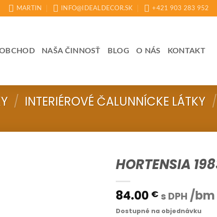
MARTIN
INFO@IDEALDECOR.SK
+421 903 283 952
OBCHOD
NAŠA ČINNOSŤ
BLOG
O NÁS
KONTAKT
KY
/
INTERIÉROVÉ ČALUNNÍCKE LÁTKY
/
HORTENSIA 198
84.00
/bm
€
s DPH
Dostupné na objednávku