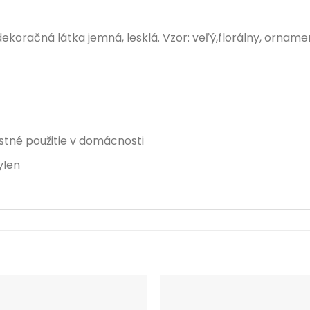
oračná látka jemná, lesklá. Vzor: veľý,florálny, ornament
ostné použitie v domácnosti
ylen