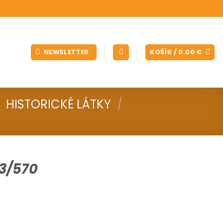
NEWSLETTER
KOŠÍK /
0.00
€
HISTORICKÉ LÁTKY
/
3/570