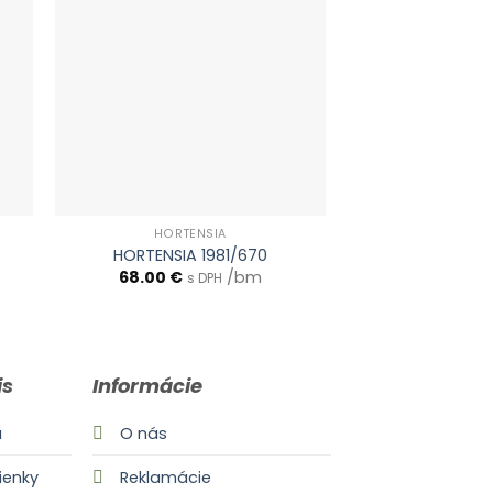
HORTENSIA
HORTE
HORTENSIA 1981/670
HORTENSIA 
68.00
€
/bm
68.00
€
s DPH
s
is
Informácie
a
O nás
enky
Reklamácie