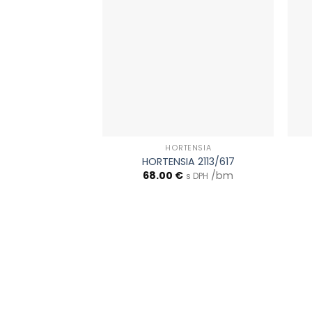
HORTENSIA
HORTENSIA 2113/617
68.00
€
/bm
s DPH
0903 283 952
info@idealdecor.sk