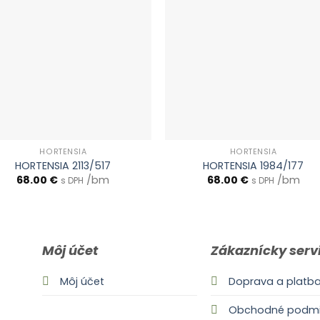
HORTENSIA
HORTENSIA
HORTENSIA 2113/517
HORTENSIA 1984/177
68.00
€
/bm
68.00
€
/bm
s DPH
s DPH
Môj účet
Zákaznícky serv
Môj účet
Doprava a platb
Obchodné podmi