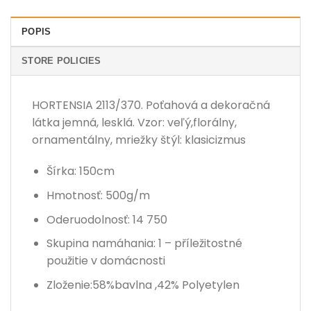
POPIS
STORE POLICIES
HORTENSIA 2113/370. Poťahová a dekoračná
látka jemná, lesklá. Vzor: veľý,florálny,
ornamentálny, mriežky štýl: klasicizmus
Šírka: 150cm
Hmotnosť: 500g/m
Oderuodolnosť: 14 750
Skupina namáhania: 1 – příležitostné
použitie v domácnosti
Zloženie:58%bavlna ,42% Polyetylen