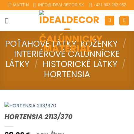
Skip
MARTIN
INFO@IDEALDECOR.SK
+421 903 283 952
to
content
POŤAHOVÉ LÁTKY, KOŽENKY
/
INTERIÉROVÉ ČALUNNÍCKE
LÁTKY
/
HISTORICKÉ LÁTKY
/
HORTENSIA
HORTENSIA 2113/370