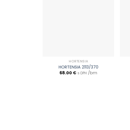
HORTENSIA
HORTENSIA 2113/370
68.00
€
/bm
s DPH
0903 283 952
info@idealdecor.sk