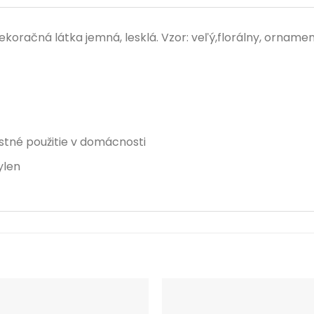
oračná látka jemná, lesklá. Vzor: veľý,florálny, ornament
ostné použitie v domácnosti
ylen