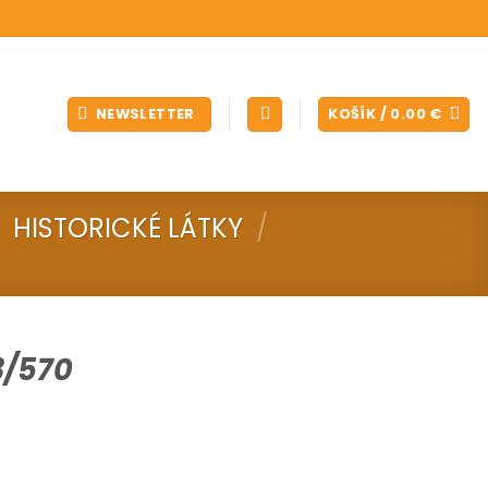
NEWSLETTER
KOŠÍK /
0.00
€
HISTORICKÉ LÁTKY
/
3/570