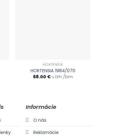
HORTENSIA
HORTE
HORTENSIA 1984/070
HORTENSIA 
68.00
€
/bm
68.00
€
s DPH
s
is
Informácie
a
O nás
enky
Reklamácie