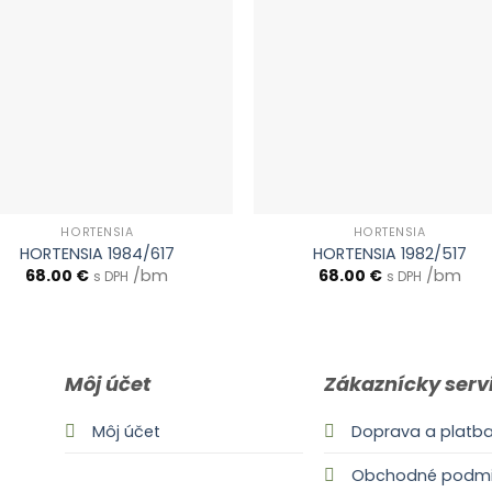
HORTENSIA
HORTENSIA
HORTENSIA 1984/617
HORTENSIA 1982/517
68.00
€
/bm
68.00
€
/bm
s DPH
s DPH
Môj účet
Zákaznícky serv
Môj účet
Doprava a platb
Obchodné podmi