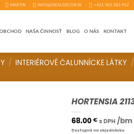
MARTIN
INFO@IDEALDECOR.SK
+421 903 283 952
OBCHOD
NAŠA ČINNOSŤ
BLOG
O NÁS
KONTAKT
KY
/
INTERIÉROVÉ ČALUNNÍCKE LÁTKY
/
HORTENSIA 211
68.00
/bm
€
s DPH
Dostupné na objednávku