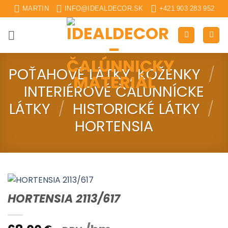
Skip
MARTIN
INFO@IDEALDECOR.SK
+421 903 283 952
to
content
POŤAHOVÉ LÁTKY, KOŽENKY
/
INTERIÉROVÉ ČALUNNÍCKE
LÁTKY
/
HISTORICKÉ LÁTKY
/
HORTENSIA
HORTENSIA 2113/617