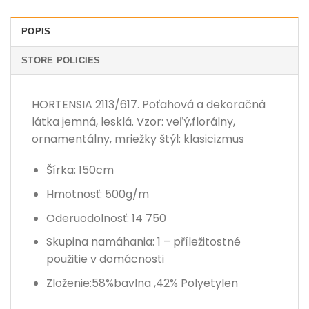
POPIS
STORE POLICIES
HORTENSIA 2113/617. Poťahová a dekoračná
látka jemná, lesklá. Vzor: veľý,florálny,
ornamentálny, mriežky štýl: klasicizmus
Šírka: 150cm
Hmotnosť: 500g/m
Oderuodolnosť: 14 750
Skupina namáhania: 1 – příležitostné
použitie v domácnosti
Zloženie:58%bavlna ,42% Polyetylen