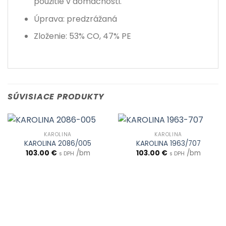
použitie v domácnosti.
Úprava: predzrážaná
Zloženie: 53% CO, 47% PE
SÚVISIACE PRODUKTY
KAROLINA
KAROLINA
KAROLINA 2086/005
KAROLINA 1963/707
103.00
€
/bm
103.00
€
/bm
s DPH
s DPH