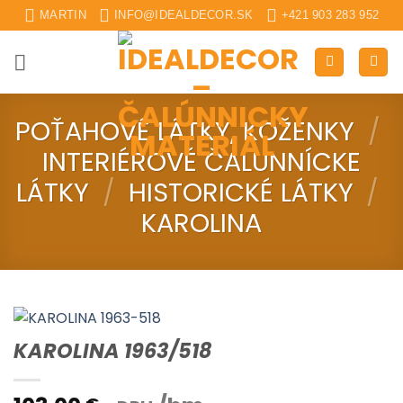
Skip
MARTIN
INFO@IDEALDECOR.SK
+421 903 283 952
to
content
POŤAHOVÉ LÁTKY, KOŽENKY
/
INTERIÉROVÉ ČALUNNÍCKE
LÁTKY
/
HISTORICKÉ LÁTKY
/
KAROLINA
KAROLINA 1963/518