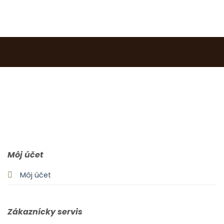
0903 283 952
info@idealdecor.sk
Môj účet
Môj účet
Zákaznícky servis