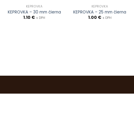
KEPROVKA
KEPROVKA
KEPROVKA – 30 mm čierna
KEPROVKA – 25 mm čierna
1.10
€
1.00
€
s DPH
s DPH
0903 283 952
info@idealdecor.sk