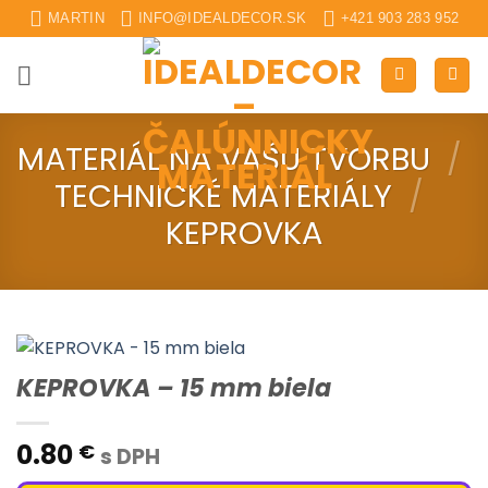
Skip
MARTIN
INFO@IDEALDECOR.SK
+421 903 283 952
to
content
MATERIÁL NA VAŠU TVORBU
/
TECHNICKÉ MATERIÁLY
/
KEPROVKA
KEPROVKA – 15 mm biela
0.80
€
s DPH