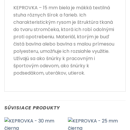
KEPROVKA – 15 mm biela je mäkká textilná
stuha rôznych šírok a farieb. Ich
charakteristickým rysom je štruktúra tkaná
do tvaru stromčeka, ktorá ich robí odolnými
proti opotrebeniu. Materiál, ktorým je buď
čistá bavlna alebo bavlna s malou prímesou
polyesteru, umožňuje ich rozsiahle využitie.
Užívajú sa ako šnúrky k pracovným i
športovým odevom, ako šnúrky k
podsedákom, uterákov, utierok.
SÚVISIACE PRODUKTY