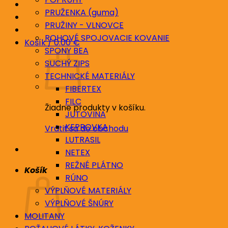
PRUŽENKA (guma)
PRUŽINY - VLNOVCE
ROHOVÉ SPOJOVACIE KOVANIE
Košík /
0.00
€
SPONY BEA
SUCHÝ ZIPS
TECHNICKÉ MATERIÁLY
FIBERTEX
FILC
Žiadne produkty v košíku.
JUTOVINA
KEPROVKA
Vrátiť sa do obchodu
LUTRASIL
NETEX
REŽNÉ PLÁTNO
Košík
RÚNO
VÝPLŇOVÉ MATERIÁLY
VÝPLŇOVÉ ŠNÚRY
MOLITANY