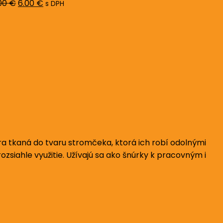
00
€
6.00
€
s DPH
ra tkaná do tvaru stromčeka, ktorá ich robí odolnými
zsiahle využitie. Užívajú sa ako šnúrky k pracovným i