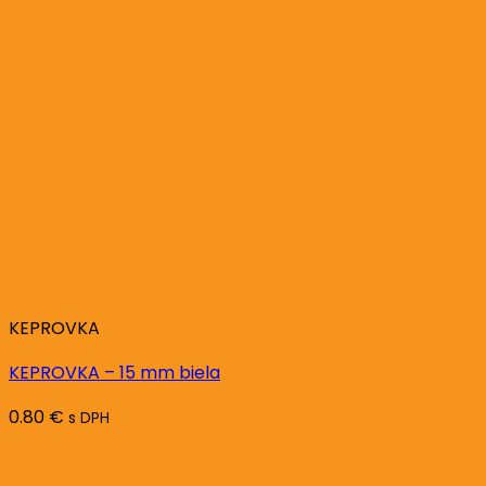
KEPROVKA
KEPROVKA – 15 mm biela
0.80
€
s DPH