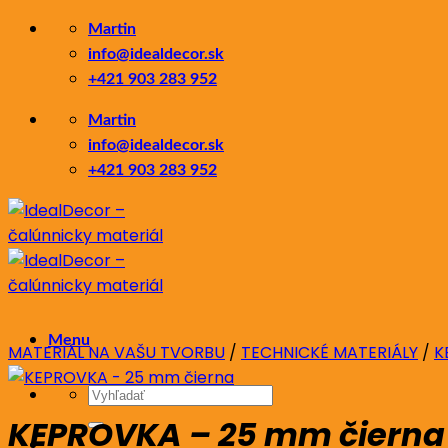
Skip
Martin
to
info@idealdecor.sk
content
+421 903 283 952
Martin
info@idealdecor.sk
+421 903 283 952
Menu
MATERIÁL NA VAŠU TVORBU
/
TECHNICKÉ MATERIÁLY
/
K
Hľadať:
KEPROVKA – 25 mm čierna