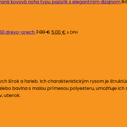
ná kovová noha typu pazúrik s elegantným dizajnom
8.
Pôvodná
Aktuálna
cena
cena
bola:
je:
7.00 €.
5.00 €.
L50 drevo-orech
7.00
€
5.00
€
s DPH
h šírok a farieb. Ich charakteristickým rysom je štruktú
alebo bavlna s malou prímesou polyesteru, umožňuje ich ro
 utierok.