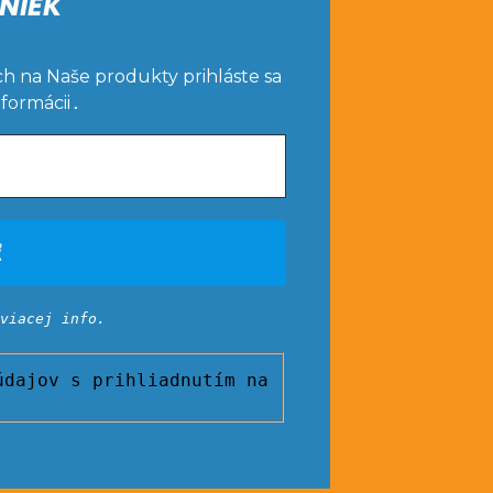
NIEK
ch na Naše produkty prihláste sa
nformácii
.
viacej info.
dajov s prihliadnutím na