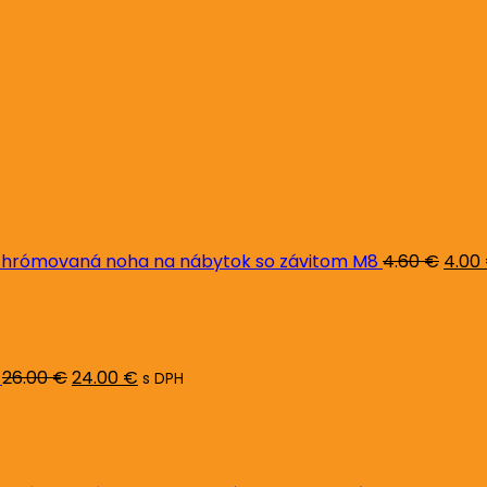
Pôvo
cena
bola:
4.60 
hrómovaná noha na nábytok so závitom M8
4.60
€
4.00
Pôvodná
Aktuálna
cena
cena
bola:
je:
26.00 €.
24.00 €.
26.00
€
24.00
€
s DPH