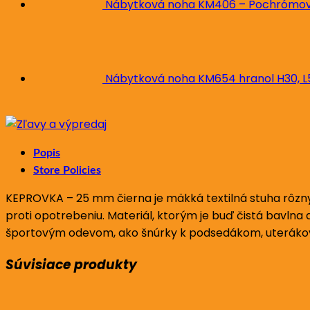
Nábytková noha KM406 – Pochrómova
Nábytková noha KM654 hranol H30, 
Popis
Store Policies
KEPROVKA – 25 mm čierna je mäkká textilná stuha rôznyc
proti opotrebeniu. Materiál, ktorým je buď čistá bavlna 
športovým odevom, ako šnúrky k podsedákom, uterákov,
Súvisiace produkty