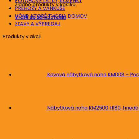
POŤAHOVÉ LÁTKY, KOŽENKY
Žiadne produkty v košíku.
PREHOZY A VANKÚŠE
VÔNE, KTORÉ TVORIA DOMOV
Vrátiť sa do obchodu
ZĽAVY A VÝPREDAJ
Produkty v akcii
Kovová nábytková noha KM008 – Poc
Nábytková noha KM2500 H180, hnedá