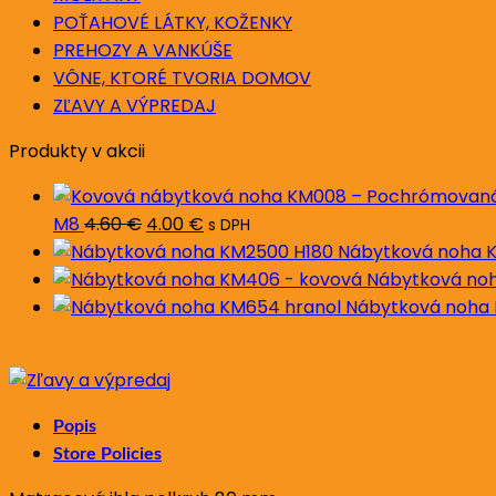
POŤAHOVÉ LÁTKY, KOŽENKY
PREHOZY A VANKÚŠE
VÔNE, KTORÉ TVORIA DOMOV
ZĽAVY A VÝPREDAJ
Produkty v akcii
Pôvodná
Aktuálna
M8
4.60
€
4.00
€
s DPH
cena
cena
Nábytková noha K
bola:
je:
Nábytková noh
4.60 €.
4.00 €.
Nábytková noha 
Popis
Store Policies