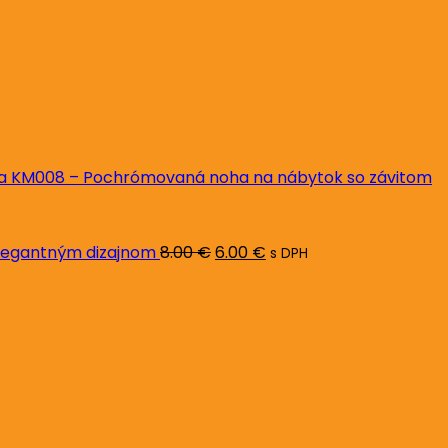
a KM008 – Pochrómovaná noha na nábytok so závitom
Pôvodná
Aktuálna
legantným dizajnom
8.00
€
6.00
€
s DPH
na
cena
cena
bola:
je:
8.00 €.
6.00 €.