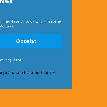
NIEK
ch na Naše produkty prihláste sa
nformácii
.
viacej info.
ajov s prihliadnutím na