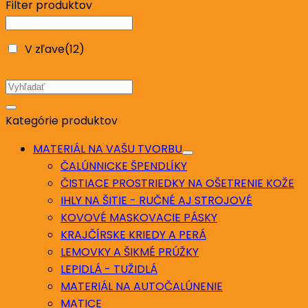
Filter produktov
80mm
V zľave
(12)
Hľadať:
Kategórie produktov
MATERIÁL NA VAŠU TVORBU
ČALÚNNICKE ŠPENDLÍKY
ČISTIACE PROSTRIEDKY NA OŠETRENIE KOŽE
IHLY NA ŠITIE - RUČNÉ AJ STROJOVÉ
KOVOVÉ MASKOVACIE PÁSKY
KRAJČÍRSKE KRIEDY A PERÁ
LEMOVKY A ŠIKMÉ PRÚŽKY
LEPIDLÁ - TUŽIDLÁ
MATERIÁL NA AUTOČALÚNENIE
MATICE