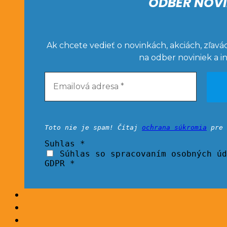
ODBER NOVI
Ak chcete vedieť o novinkách, akciách, zľavá
na odber noviniek a i
Toto nie je spam! Čítaj
ochrana súkromia
pre 
Suhlas
*
Súhlas so spracovaním osobných úd
GDPR *