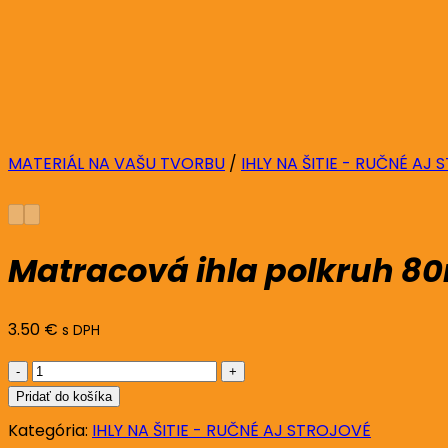
MATERIÁL NA VAŠU TVORBU
/
IHLY NA ŠITIE - RUČNÉ AJ
Matracová ihla polkruh 
3.50
€
s DPH
množstvo
Matracová
Pridať do košíka
ihla
Kategória:
IHLY NA ŠITIE - RUČNÉ AJ STROJOVÉ
polkruh