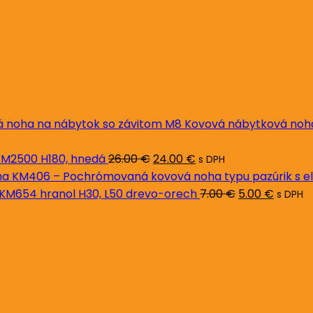
Kovová nábytková noh
Pôvodná
Aktuálna
M2500 H180, hnedá
26.00
€
24.00
€
s DPH
cena
cena
a KM406 – Pochrómovaná kovová noha typu pazúrik s e
bola:
je:
Pôvodná
Aktuál
KM654 hranol H30, L50 drevo-orech
7.00
€
5.00
€
s DPH
26.00 €.
24.00 €.
cena
cena
bola:
je:
7.00 €.
5.00 €.