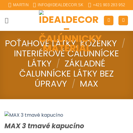
Skip
MARTIN
INFO@IDEALDECOR.SK
+421 903 283 952
to
content
POŤAHOVÉ LÁTKY, KOŽENKY
/
INTERIÉROVÉ ČALUNNÍCKE
LÁTKY
/
ZÁKLADNÉ
ČALUNNÍCKE LÁTKY BEZ
ÚPRAVY
/
MAX
MAX 3 tmavé kapucíno