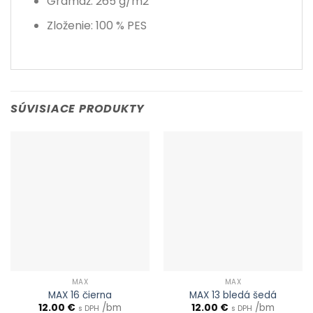
Gramáž: 265 g/m2
Zloženie: 100 % PES
SÚVISIACE PRODUKTY
MAX
MAX
MAX 16 čierna
MAX 13 bledá šedá
12.00
€
/bm
12.00
€
/bm
s DPH
s DPH