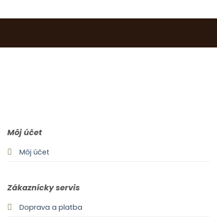
0903 283 952
info@idealdecor.sk
Môj účet
Môj účet
Zákaznícky servis
Doprava a platba