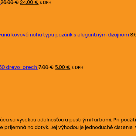
26.00
€
24.00
€
s DPH
ná kovová noha typu pazúrik s elegantným dizajnom
8.
Pôvodná
Aktuálna
cena
cena
bola:
je:
7.00 €.
5.00 €.
L50 drevo-orech
7.00
€
5.00
€
s DPH
ujúca sa vysokou odolnosťou a pestrými farbami. Pri použ
e príjemná na dotyk. Jej výhodou je jednoduché čistenie.