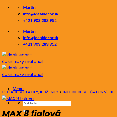
Skip
Martin
to
info@idealdecor.sk
content
+421 903 283 952
Martin
info@idealdecor.sk
+421 903 283 952
Menu
POŤAHOVÉ LÁTKY, KOŽENKY
/
INTERIÉROVÉ ČALUNNÍCKE
Hľadať:
MAX 8 fialová