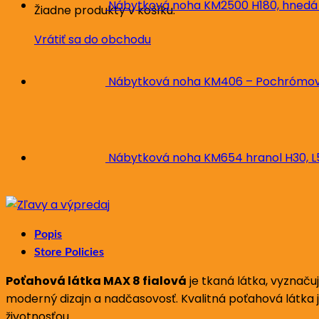
Nábytková noha KM2500 H180, hnedá
Žiadne produkty v košíku.
Vrátiť sa do obchodu
Nábytková noha KM406 – Pochrómova
Nábytková noha KM654 hranol H30, 
Popis
Store Policies
Poťahová látka MAX 8 fialová
je tkaná látka, vyznač
moderný dizajn a nadčasovosť. Kvalitná poťahová látka j
životnosťou.