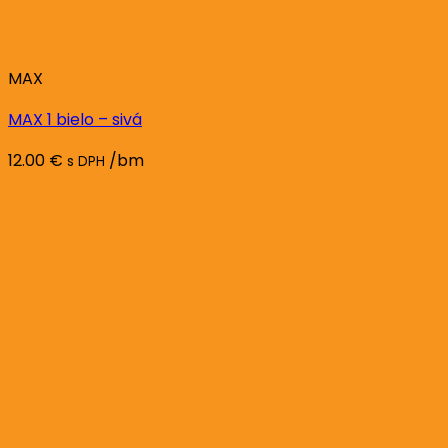
MAX
MAX 1 bielo – sivá
12.00
€
/bm
s DPH