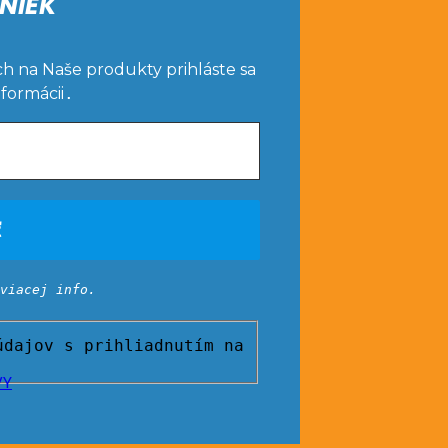
NIEK
ch na Naše produkty prihláste sa
nformácii
.
viacej info.
dajov s prihliadnutím na
VY