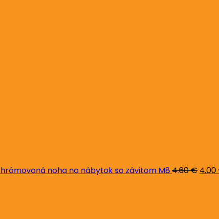
Pôvo
cena
bola:
4.60 
hrómovaná noha na nábytok so závitom M8
4.60
€
4.00
Pôvodná
Aktuálna
cena
cena
bola:
je:
26.00 €.
24.00 €.