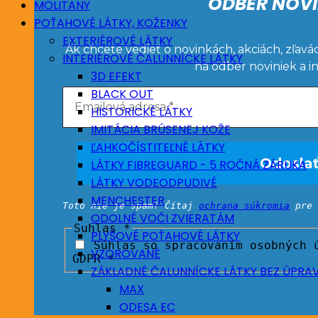
ODBER NOVI
MOLITANY
POŤAHOVÉ LÁTKY, KOŽENKY
EXTERIÉROVÉ LÁTKY
Ak chcete vedieť o novinkách, akciách, zľavá
INTERIÉROVÉ ČALUNNÍCKE LÁTKY
na odber noviniek a i
3D EFEKT
BLACK OUT
HISTORICKÉ LÁTKY
IMITÁCIA BRÚSENEJ KOŽE
ĽAHKOČÍSTITEĽNÉ LÁTKY
LÁTKY FIBREGUARD - 5 ROČNÁ ZÁRUKA
LÁTKY VODEODPUDIVÉ
MENCHESTER
Toto nie je spam! Čítaj
ochrana súkromia
pre 
ODOLNÉ VOČI ZVIERATÁM
Suhlas
*
PLYŠOVÉ POŤAHOVÉ LÁTKY
Súhlas so spracovaním osobných ú
VZOROVANÉ
GDPR *
ZÁKLADNÉ ČALUNNÍCKE LÁTKY BEZ ÚPRA
MAX
ODESA EC