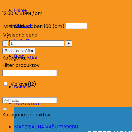
Home
12.00
€
/bm
s DPH
Minimálny odber: 100 (cm)
Obchod
Výsledná cena
Naša činnosť
množstvo
MAX
Pridať do košíka
Blog
8
Kategória:
MAX
fialová
Filter produktov
O nás
V zľave
(12)
Kontakt
Hľadať:
Newsletter
Kategórie produktov
MATERIÁL NA VAŠU TVORBU