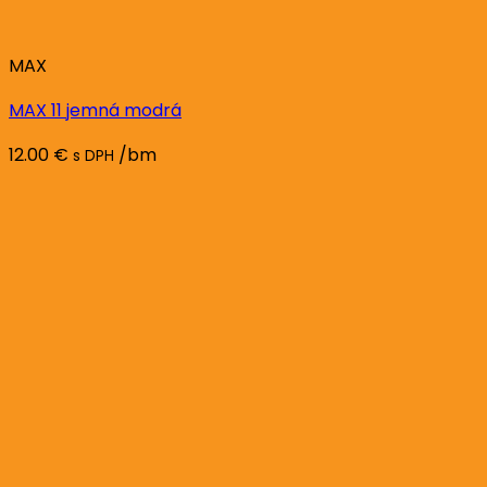
MAX
MAX 11 jemná modrá
12.00
€
/bm
s DPH