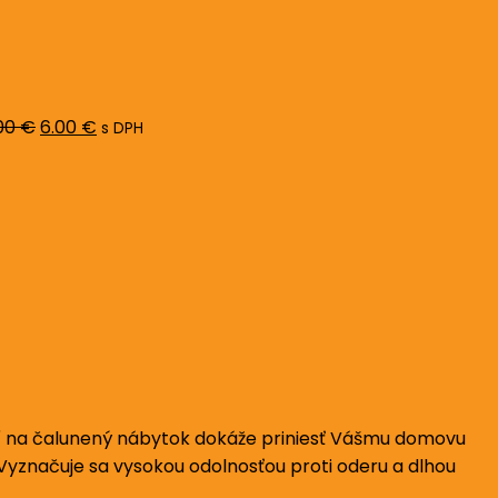
Pôvodná
Aktuálna
cena
cena
bola:
je:
8.00 €.
6.00 €.
00
€
6.00
€
s DPH
ití na čalunený nábytok dokáže priniesť Vášmu domovu
 Vyznačuje sa vysokou odolnosťou proti oderu a dlhou