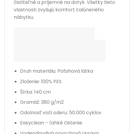
čistiteľné a príjemné na dotyk. Všetky tieto
vlastnosti zvyšujú komfort čalúneného
nábytku.
Druh materiálu: Poťahová látka
Zloženie: 100% PES
Šírka: 140 cm
Gramáž: 380 g/m2
Odolnosť voči oderu
: 50.000 cyklov
Easyclean – ľahké čistenie
Vodeodpudivá povrchová úprava