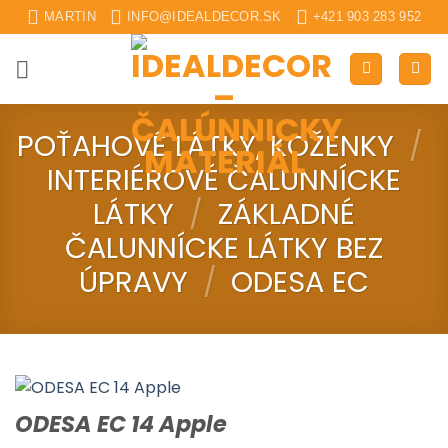
Skip
MARTIN
INFO@IDEALDECOR.SK
+421 903 283 952
to
content
POŤAHOVÉ LÁTKY, KOŽENKY
/
INTERIÉROVÉ ČALUNNÍCKE
LÁTKY
/
ZÁKLADNÉ
ČALUNNÍCKE LÁTKY BEZ
ÚPRAVY
/
ODESA EC
ODESA EC 14 Apple