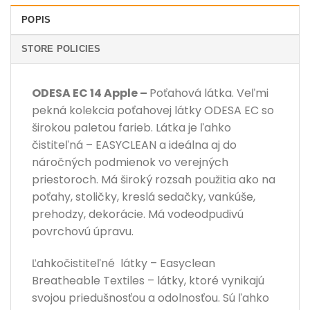
POPIS
STORE POLICIES
ODESA EC 14 Apple –
Poťahová látka. Veľmi
pekná kolekcia poťahovej látky ODESA EC so
širokou paletou farieb. Látka je ľahko
čistiteľná – EASYCLEAN a ideálna aj do
náročných podmienok vo verejných
priestoroch. Má široký rozsah použitia ako na
poťahy, stoličky, kreslá sedačky, vankúše,
prehodzy, dekorácie. Má vodeodpudivú
povrchovú úpravu.
Ľahkočistiteľné látky – Easyclean
Breatheable Textiles – látky, ktoré vynikajú
svojou priedušnosťou a odolnosťou. Sú ľahko