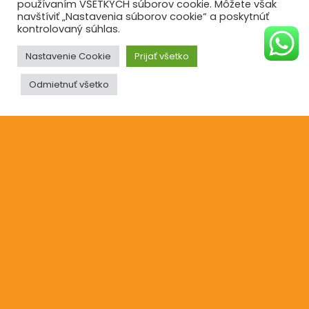
používaním VŠETKÝCH súborov cookie. Môžete však
navštíviť „Nastavenia súborov cookie“ a poskytnúť
O nás
kontrolovaný súhlas.
Reklamácie
Nastavenie Cookie
Prijať všetko
Blog
Odmietnuť všetko
Kontakt
©2021
Ufonaut - Webcreation
OCHRANA OSOBNÝCH ÚDAJOV
© 2025
s láskou Ideal Decor