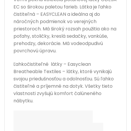
EC so širokou paletou farieb. Látka je ľahko
čistiteľná – EASYCLEAN a ideálna aj do
náročných podmienok vo verejných
priestoroch. Má široký rozsah použitia ako na
poťahy, stoličky, kreslá sedačky, vankúše,
prehodzy, dekorácie. Má vodeodpudivú
povrchovú úpravu.
Ľahkočistiteľné látky – Easyclean
Breatheable Textiles – látky, ktoré vynikajú
svojou priedušnosťou a odolnosťou. Sú ľahko
čistiteľné a príjemné na dotyk. Všetky tieto
vlastnosti zvyšujú komfort čalúneného
nábytku.