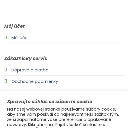
0903 283 952
info@idealdecor.sk
Môj účet
Môj účet
Zákaznícky servis
Doprava a platba
Obchodné podmienky
Odstúpenie od zmluvy
Spravujte súhlas so súbormi cookie
Zásady používania súborov cookie
Na našej webovej stránke používame súbory cookie,
aby sme vám poskytli čo najrelevantnejší zážitok tým,
že si zapamätáme vaše preferencie a opakované
návštevy. Kliknutím na „Prijať všetko“ súhlasíte s
Informácie