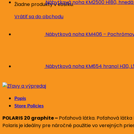
Nábytková noha KM2500 H180, hnedá
Žiadne produkty v košíku.
Vrátiť sa do obchodu
Nábytková noha KM406 – Pochrómova
Nábytková noha KM654 hranol H30, 
Popis
Store Policies
POLARIS 20 graphite –
Poťahová látka. Poťahová látka 
Polaris je ideálny pre náročné použitie vo verejných pr