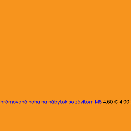
Pôvo
cena
bola:
4.60 
hrómovaná noha na nábytok so závitom M8
4.60
€
4.00
Pôvodná
Aktuálna
cena
cena
bola:
je:
26.00 €.
24.00 €.