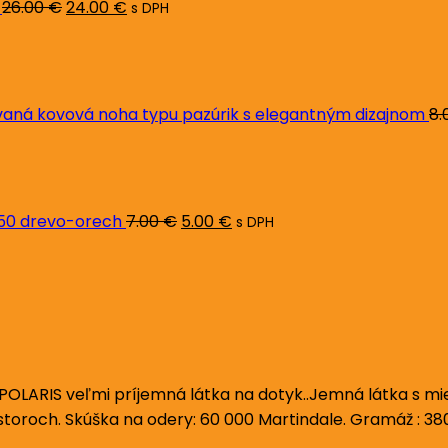
26.00
€
24.00
€
s DPH
ná kovová noha typu pazúrik s elegantným dizajnom
8.
Pôvodná
Aktuálna
cena
cena
bola:
je:
7.00 €.
5.00 €.
L50 drevo-orech
7.00
€
5.00
€
s DPH
POLARIS veľmi príjemná látka na dotyk..Jemná látka s mi
iestoroch. Skúška na odery: 60 000 Martindale. Gramáž : 3