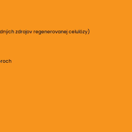
rodných zdrojov regenerovanej celulózy)
oroch