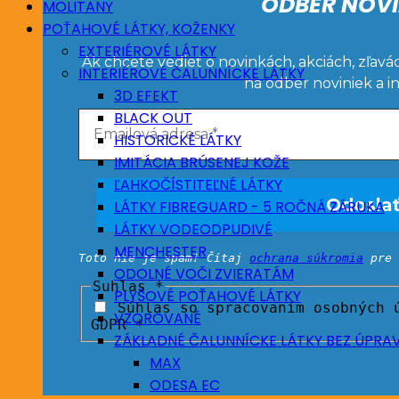
ODBER NOVI
MOLITANY
POŤAHOVÉ LÁTKY, KOŽENKY
EXTERIÉROVÉ LÁTKY
Ak chcete vedieť o novinkách, akciách, zľavá
INTERIÉROVÉ ČALUNNÍCKE LÁTKY
na odber noviniek a i
3D EFEKT
BLACK OUT
HISTORICKÉ LÁTKY
IMITÁCIA BRÚSENEJ KOŽE
ĽAHKOČÍSTITEĽNÉ LÁTKY
LÁTKY FIBREGUARD - 5 ROČNÁ ZÁRUKA
LÁTKY VODEODPUDIVÉ
MENCHESTER
Toto nie je spam! Čítaj
ochrana súkromia
pre 
ODOLNÉ VOČI ZVIERATÁM
Suhlas
*
PLYŠOVÉ POŤAHOVÉ LÁTKY
Súhlas so spracovaním osobných ú
VZOROVANÉ
GDPR *
ZÁKLADNÉ ČALUNNÍCKE LÁTKY BEZ ÚPRA
MAX
ODESA EC