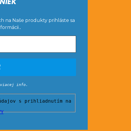
NIEK
ch na Naše produkty prihláste sa
nformácii
.
viacej info.
dajov s prihliadnutím na
VY