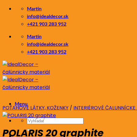
Skip
Martin
to
info@idealdecor.sk
content
+421 903 283 952
Martin
info@idealdecor.sk
+421 903 283 952
Menu
POŤAHOVÉ LÁTKY, KOŽENKY
/
INTERIÉROVÉ ČALUNNÍCKE
Hľadať:
POLARIS 20 graphite