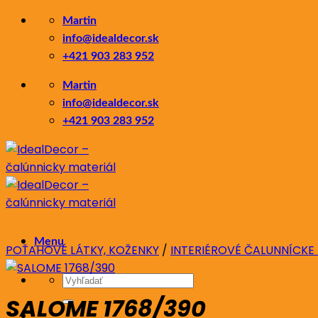
Skip
Martin
to
info@idealdecor.sk
content
+421 903 283 952
Martin
info@idealdecor.sk
+421 903 283 952
Menu
POŤAHOVÉ LÁTKY, KOŽENKY
/
INTERIÉROVÉ ČALUNNÍCKE
Hľadať:
SALOME 1768/390