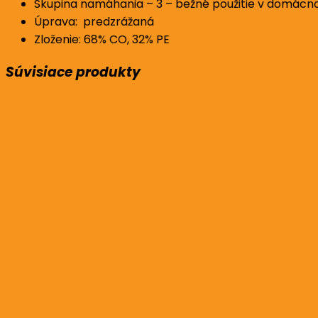
Skupina namáhania – 3 – bežné použitie v domácno
Úprava: predzrážaná
Zloženie: 68% CO, 32% PE
Súvisiace produkty