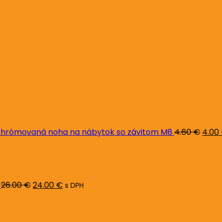
Pôvo
cena
bola:
4.60 
hrómovaná noha na nábytok so závitom M8
4.60
€
4.00
Pôvodná
Aktuálna
cena
cena
bola:
je:
26.00 €.
24.00 €.
26.00
€
24.00
€
s DPH