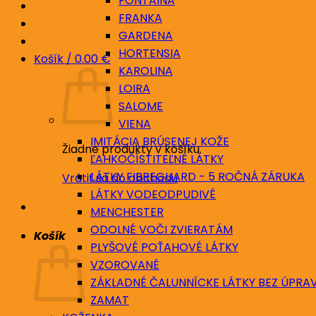
FONTAINA
FRANKA
GARDENA
HORTENSIA
Košík /
0.00
€
KAROLINA
LOIRA
SALOME
VIENA
IMITÁCIA BRÚSENEJ KOŽE
Žiadne produkty v košíku.
ĽAHKOČÍSTITEĽNÉ LÁTKY
LÁTKY FIBREGUARD - 5 ROČNÁ ZÁRUKA
Vrátiť sa do obchodu
LÁTKY VODEODPUDIVÉ
MENCHESTER
ODOLNÉ VOČI ZVIERATÁM
Košík
PLYŠOVÉ POŤAHOVÉ LÁTKY
VZOROVANÉ
ZÁKLADNÉ ČALUNNÍCKE LÁTKY BEZ ÚPRA
ZAMAT