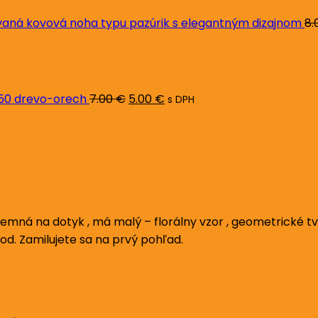
ná kovová noha typu pazúrik s elegantným dizajnom
8.
Pôvodná
Aktuálna
cena
cena
bola:
je:
7.00 €.
5.00 €.
L50 drevo-orech
7.00
€
5.00
€
s DPH
emná na dotyk , má malý – florálny vzor , geometrické t
pod. Zamilujete sa na prvý pohľad.