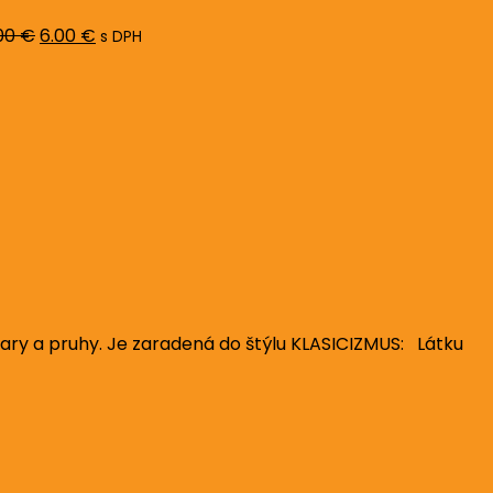
8.00 €.
6.00 €.
00
€
6.00
€
s DPH
vary a pruhy. Je zaradená do štýlu KLASICIZMUS: Látku