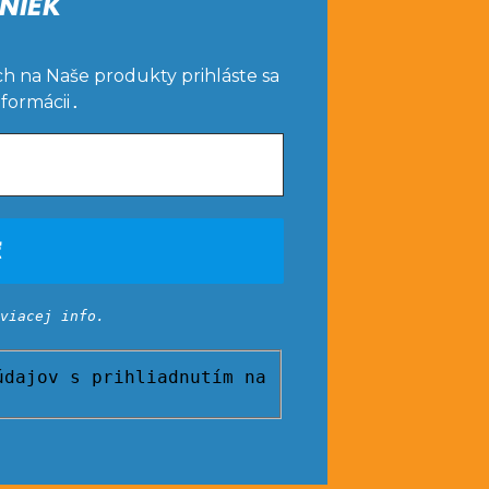
NIEK
ch na Naše produkty prihláste sa
nformácii
.
viacej info.
dajov s prihliadnutím na