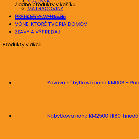
KOŽENKA
Žiadne produkty v košíku.
MATRACOVINY
PREHOZY A VANKÚŠE
Vrátiť sa do obchodu
VÔNE, KTORÉ TVORIA DOMOV
ZĽAVY A VÝPREDAJ
Produkty v akcii
Kovová nábytková noha KM008 – Poc
Nábytková noha KM2500 H180, hnedá