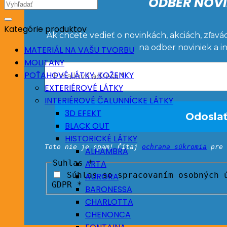
ODBER NOVI
Hľadať:
Kategórie produktov
Ak chcete vedieť o novinkách, akciách, zľavá
na odber noviniek a i
MATERIÁL NA VAŠU TVORBU
MOLITANY
POŤAHOVÉ LÁTKY, KOŽENKY
EXTERIÉROVÉ LÁTKY
INTERIÉROVÉ ČALUNNÍCKE LÁTKY
3D EFEKT
BLACK OUT
HISTORICKÉ LÁTKY
Toto nie je spam! Čítaj
ochrana súkromia
pre 
ALHAMBRA
Suhlas
*
ARTA
Súhlas so spracovaním osobných ú
AURORA
GDPR *
BARONESSA
CHARLOTTA
CHENONCA