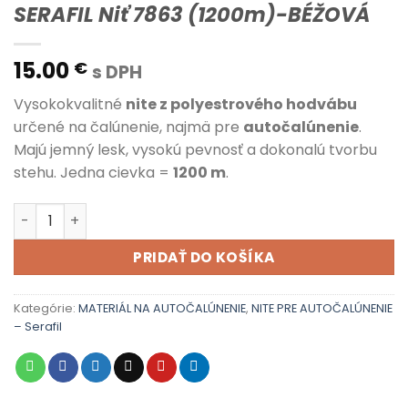
SERAFIL Niť 7863 (1200m)-BÉŽOVÁ
15.00
€
s DPH
Vysokokvalitné
nite z polyestrového hodvábu
určené na čalúnenie, najmä pre
autočalúnenie
.
Majú jemný lesk, vysokú pevnosť a dokonalú tvorbu
stehu. Jedna cievka =
1200 m
.
množstvo SERAFIL Niť 7863 (1200m)-BÉŽOVÁ
PRIDAŤ DO KOŠÍKA
Kategórie:
MATERIÁL NA AUTOČALÚNENIE
,
NITE PRE AUTOČALÚNENIE
– Serafil