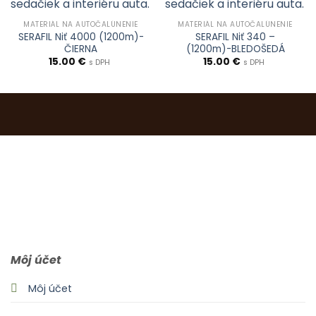
MATERIÁL NA AUTOČALÚNENIE
MATERIÁL NA AUTOČALÚNENIE
SERAFIL Niť 4000 (1200m)-
SERAFIL Niť 340 –
ČIERNA
(1200m)-BLEDOŠEDÁ
15.00
€
15.00
€
s DPH
s DPH
0903 283 952
info@idealdecor.sk
Môj účet
Môj účet