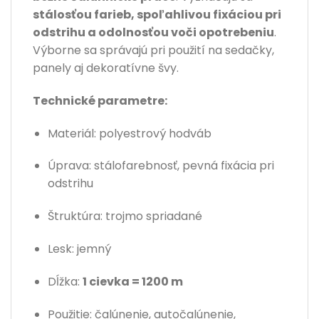
stálosťou farieb, spoľahlivou fixáciou pri
odstrihu a odolnosťou voči opotrebeniu
.
Výborne sa správajú pri použití na sedačky,
panely aj dekoratívne švy.
Technické parametre:
Materiál: polyestrový hodváb
Úprava: stálofarebnosť, pevná fixácia pri
odstrihu
Štruktúra: trojmo spriadané
Lesk: jemný
Dĺžka:
1 cievka = 1200 m
Použitie: čalúnenie, autočalúnenie,