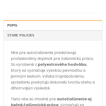
POPIS
STORE POLICIES
Nite pre autočalúnenie predstavujú
profesionálny doplnok pre čalúnnickú prácu.
Sú vyrobené z
polyestrového hodvábu
,
ktorý sa vyznačuje vysokou pevnosťou a
jemným leskom. Vďaka trojnásobnému
spriadaniu poskytujú dokonalú tvorbu stehu a
dlhotrvajúci výsledok.
Tieto nite sú vhodné pre
autočalúnenie aj
bežné čalúnnické práce
. Vyznačujú sa