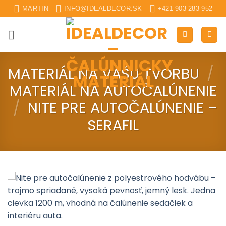
Skip
MARTIN
INFO@IDEALDECOR.SK
+421 903 283 952
to
content
MATERIÁL NA VAŠU TVORBU
/
MATERIÁL NA AUTOČALÚNENIE
/
NITE PRE AUTOČALÚNENIE –
SERAFIL