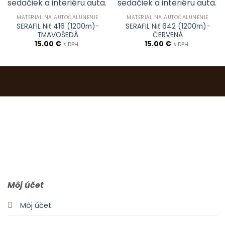
MATERIÁL NA AUTOČALÚNENIE
MATERIÁL NA AUTOČALÚNENIE
SERAFIL Niť 416 (1200m)-
SERAFIL Niť 642 (1200m)-
TMAVOŠEDÁ
ČERVENÁ
15.00
€
15.00
€
s DPH
s DPH
0903 283 952
info@idealdecor.sk
Môj účet
Môj účet