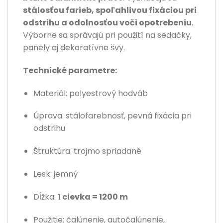
stálosťou farieb, spoľahlivou fixáciou pri
odstrihu a odolnosťou voči opotrebeniu
.
Výborne sa správajú pri použití na sedačky,
panely aj dekoratívne švy.
Technické parametre:
Materiál: polyestrový hodváb
Úprava: stálofarebnosť, pevná fixácia pri
odstrihu
Štruktúra: trojmo spriadané
Lesk: jemný
Dĺžka:
1 cievka = 1200 m
Použitie: čalúnenie, autočalúnenie,