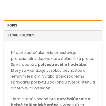
POPIS
STORE POLICIES
Nite pre autočalúnenie predstavujú
profesionálny doplnok pre čalúnnickú prácu.
Sú vyrobené z
polyestrového hodvábu
,
ktorý sa vyznačuje vysokou pevnosťou a
jemným leskom. Vďaka trojnásobnému
spriadaniu poskytujú dokonalú tvorbu stehu a
dlhotrvajúci výsledok.
Tieto nite sú vhodné pre
autočalúnenie aj
bežné čalúnnické práce
. Vyznačujú sa