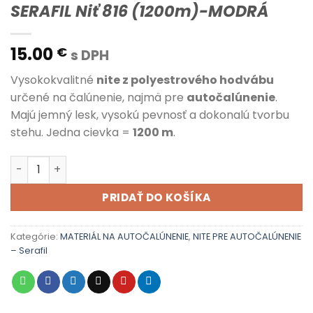
SERAFIL Niť 816 (1200m)-MODRÁ
15.00
€
s DPH
Vysokokvalitné
nite z polyestrového hodvábu
určené na čalúnenie, najmä pre
autočalúnenie
.
Majú jemný lesk, vysokú pevnosť a dokonalú tvorbu
stehu. Jedna cievka =
1200 m
.
množstvo SERAFIL Niť 816 (1200m)-MODRÁ
PRIDAŤ DO KOŠÍKA
Kategórie:
MATERIÁL NA AUTOČALÚNENIE
,
NITE PRE AUTOČALÚNENIE
– Serafil