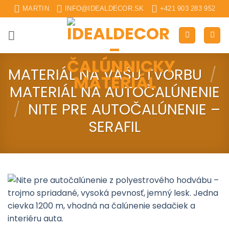
Skip
MARTIN
INFO@IDEALDECOR.SK
+421 903 283 952
to
content
MATERIÁL NA VAŠU TVORBU
/
MATERIÁL NA AUTOČALÚNENIE
/
NITE PRE AUTOČALÚNENIE –
SERAFIL