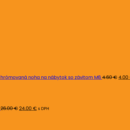
Pôvo
cena
bola:
4.60 
hrómovaná noha na nábytok so závitom M8
4.60
€
4.00
Pôvodná
Aktuálna
cena
cena
bola:
je:
26.00 €.
24.00 €.
26.00
€
24.00
€
s DPH