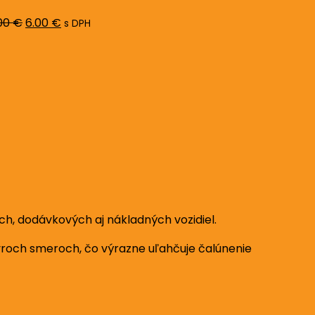
8.00 €.
6.00 €.
00
€
6.00
€
s DPH
ch, dodávkových aj nákladných vozidiel.
štyroch smeroch, čo výrazne uľahčuje čalúnenie