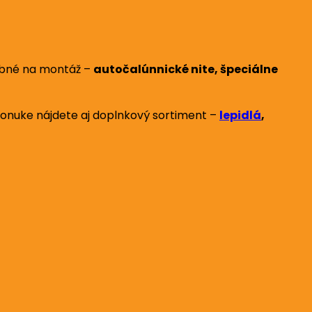
rebné na montáž –
autočalúnnické nite, špeciálne
j ponuke nájdete aj doplnkový sortiment –
lepidlá
,