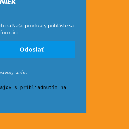
NIEK
ch na Naše produkty prihláste sa
nformácii
.
viacej info.
ajov s prihliadnutím na