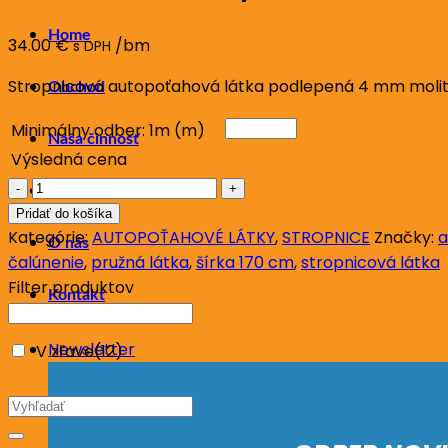
Home
34.00
€
/bm
s DPH
Stropnicová autopoťahová látka podlepená 4 mm molitano
Obchod
Minimálny odber: 1m (m)
Naša činnosť
Výsledná cena
množstvo
Blog
STROPNICA
Pridať do košíka
08,
Kategórie:
AUTOPOŤAHOVÉ LÁTKY
,
STROPNICE
Značky:
a
O nás
Šírka
čalúnenie
,
pružná látka
,
šírka 170 cm
,
stropnicová látka
170
Filter produktov
Kontakt
cm
Newsletter
V zľave
(12)
Hľadať: