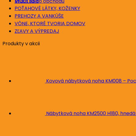
MOLITANY
Vrátiť sa do obchodu
POŤAHOVÉ LÁTKY, KOŽENKY
PREHOZY A VANKÚŠE
VÔNE, KTORÉ TVORIA DOMOV
ZĽAVY A VÝPREDAJ
Produkty v akcii
Kovová nábytková noha KM008 – Poc
Nábytková noha KM2500 H180, hnedá