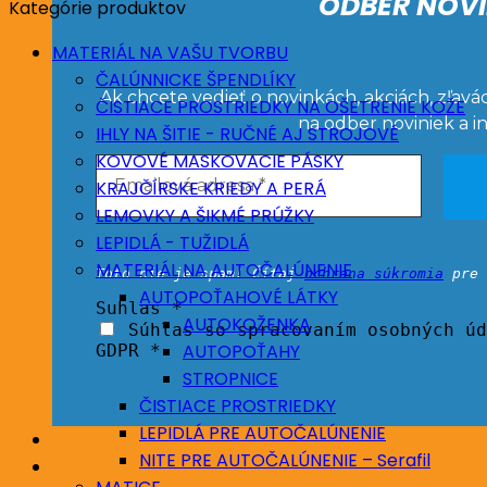
ODBER NOVI
Kategórie produktov
MATERIÁL NA VAŠU TVORBU
ČALÚNNICKE ŠPENDLÍKY
Ak chcete vedieť o novinkách, akciách, zľavá
ČISTIACE PROSTRIEDKY NA OŠETRENIE KOŽE
na odber noviniek a i
IHLY NA ŠITIE - RUČNÉ AJ STROJOVÉ
KOVOVÉ MASKOVACIE PÁSKY
KRAJČÍRSKE KRIEDY A PERÁ
LEMOVKY A ŠIKMÉ PRÚŽKY
LEPIDLÁ - TUŽIDLÁ
MATERIÁL NA AUTOČALÚNENIE
Toto nie je spam! Čítaj
ochrana súkromia
pre 
AUTOPOŤAHOVÉ LÁTKY
Suhlas
*
AUTOKOŽENKA
Súhlas so spracovaním osobných úd
AUTOPOŤAHY
GDPR *
STROPNICE
ČISTIACE PROSTRIEDKY
LEPIDLÁ PRE AUTOČALÚNENIE
NITE PRE AUTOČALÚNENIE – Serafil