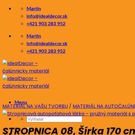
Skip
Martin
to
info@idealdecor.sk
content
+421 903 283 952
Martin
info@idealdecor.sk
+421 903 283 952
Menu
MATERIÁL NA VAŠU TVORBU
/
MATERIÁL NA AUTOČALÚN
Hľadať:
STROPNICA 08, Šírka 170 c