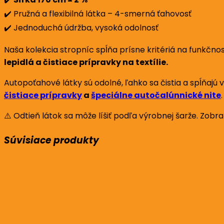
✔️ Pružná a flexibilná látka – 4-smerná ťahovosť
✔️ Jednoduchá údržba, vysoká odolnosť
Naša kolekcia stropníc spĺňa prísne kritériá na funkčno
lepidlá a čistiace prípravky na textílie.
Autopoťahové látky sú odolné, ľahko sa čistia a spĺňajú
čistiace prípravky
a
špeciálne autočalúnnické nite
.
⚠️ Odtieň látok sa môže líšiť podľa výrobnej šarže. Zobr
Súvisiace produkty