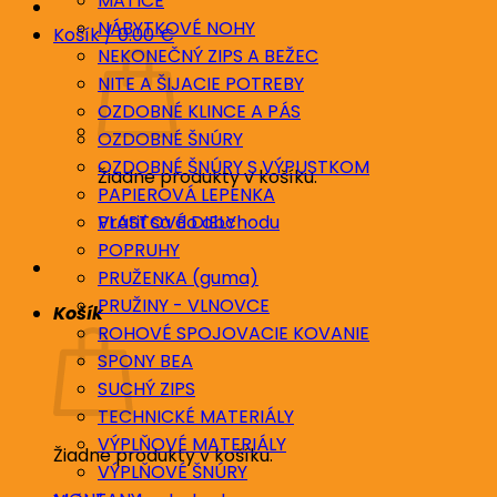
MATICE
NÁBYTKOVÉ NOHY
Košík /
0.00
€
NEKONEČNÝ ZIPS A BEŽEC
NITE A ŠIJACIE POTREBY
OZDOBNÉ KLINCE A PÁS
OZDOBNÉ ŠNÚRY
OZDOBNÉ ŠNÚRY S VÝPUSTKOM
Žiadne produkty v košíku.
PAPIEROVÁ LEPENKA
Vrátiť sa do obchodu
PLASTOVÉ DIELY
POPRUHY
PRUŽENKA (guma)
PRUŽINY - VLNOVCE
Košík
ROHOVÉ SPOJOVACIE KOVANIE
SPONY BEA
SUCHÝ ZIPS
TECHNICKÉ MATERIÁLY
VÝPLŇOVÉ MATERIÁLY
Žiadne produkty v košíku.
VÝPLŇOVÉ ŠNÚRY