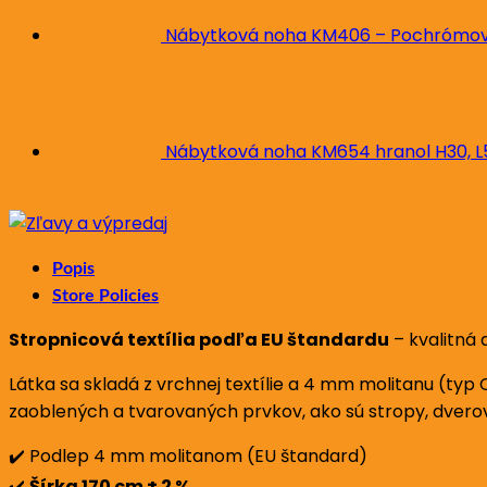
Nábytková noha KM406 – Pochrómova
Nábytková noha KM654 hranol H30, 
Popis
Store Policies
Stropnicová textília podľa EU štandardu
– kvalitná 
Látka sa skladá z vrchnej textílie a 4 mm molitanu (typ 
zaoblených a tvarovaných prvkov, ako sú stropy, dverové
✔️ Podlep 4 mm molitanom (EU štandard)
✔️
Šírka 170 cm ± 2 %