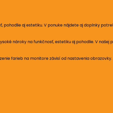
sť, pohodlie aj estetiku. V ponuke nájdete aj doplnky pot
 vysoké nároky na funkčnosť, estetiku aj pohodlie. V naše
azenie farieb na monitore závisí od nastavenia obrazovky.