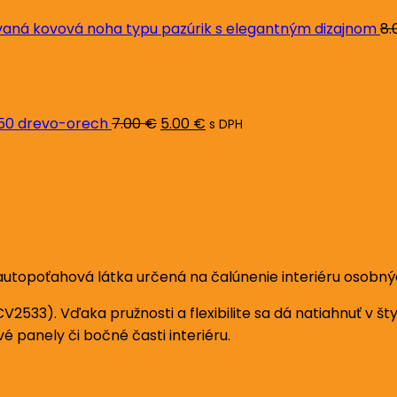
ná kovová noha typu pazúrik s elegantným dizajnom
8.
Pôvodná
Aktuálna
cena
cena
bola:
je:
7.00 €.
5.00 €.
L50 drevo-orech
7.00
€
5.00
€
s DPH
autopoťahová látka určená na čalúnenie interiéru osobný
CV2533). Vďaka pružnosti a flexibilite sa dá natiahnuť v 
 panely či bočné časti interiéru.