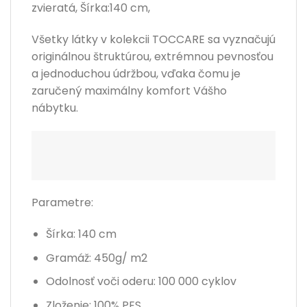
zvieratá, Šírka:140 cm,
Všetky látky v kolekcii TOCCARE sa vyznačujú
originálnou štruktúrou, extrémnou pevnosťou
a jednoduchou údržbou, vďaka čomu je
zaručený maximálny komfort Vášho
nábytku.
Parametre:
Šírka: 140 cm
Gramáž: 450g/ m2
Odolnosť voči oderu: 100 000 cyklov
Zloženie:
100% PES