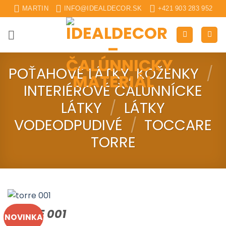
Skip
MARTIN
INFO@IDEALDECOR.SK
+421 903 283 952
to
content
POŤAHOVÉ LÁTKY, KOŽENKY
/
INTERIÉROVÉ ČALUNNÍCKE
LÁTKY
/
LÁTKY
VODEODPUDIVÉ
/
TOCCARE
TORRE
TORRE 001
NOVINKA