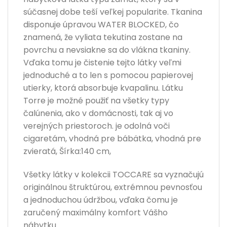
súčasnej dobe teší veľkej popularite. Tkanina
disponuje úpravou WATER BLOCKED, čo
znamená, že vyliata tekutina zostane na
povrchu a nevsiakne sa do vlákna tkaniny.
Vďaka tomu je čistenie tejto látky veľmi
jednoduché a to len s pomocou papierovej
utierky, ktorá absorbuje kvapalinu. Látku
Torre je možné použiť na všetky typy
čalúnenia, ako v domácnosti, tak aj vo
verejných priestoroch. je odolná voči
cigaretám, vhodná pre bábätka, vhodná pre
zvieratá, Šírka:140 cm,
Všetky látky v kolekcii TOCCARE sa vyznačujú
originálnou štruktúrou, extrémnou pevnosťou
a jednoduchou údržbou, vďaka čomu je
zaručený maximálny komfort Vášho
nábytku.