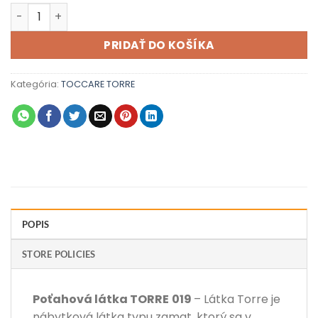
množstvo TORRE 019
PRIDAŤ DO KOŠÍKA
Kategória:
TOCCARE TORRE
POPIS
STORE POLICIES
Poťahová látka
TORRE
019
– Látka Torre je
nábytková látka typu zamat, ktorý sa v