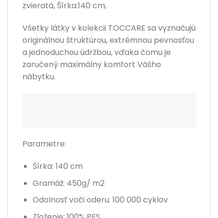
zvieratá, Šírka:140 cm,
Všetky látky v kolekcii TOCCARE sa vyznačujú
originálnou štruktúrou, extrémnou pevnosťou
a jednoduchou údržbou, vďaka čomu je
zaručený maximálny komfort Vášho
nábytku.
Parametre:
Šírka: 140 cm
Gramáž: 450g/ m2
Odolnosť voči oderu: 100 000 cyklov
Zloženie:
100% PES