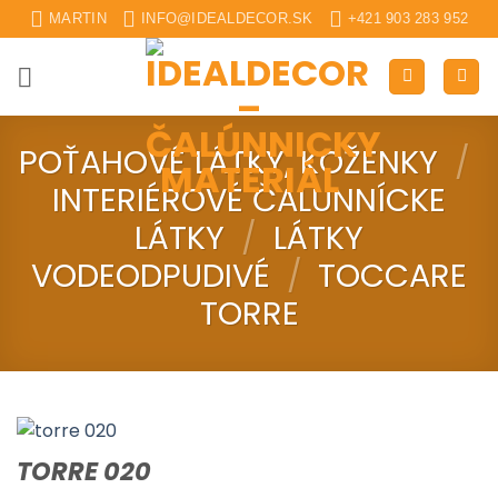
Skip
MARTIN
INFO@IDEALDECOR.SK
+421 903 283 952
to
content
POŤAHOVÉ LÁTKY, KOŽENKY
/
INTERIÉROVÉ ČALUNNÍCKE
LÁTKY
/
LÁTKY
VODEODPUDIVÉ
/
TOCCARE
TORRE
TORRE 020