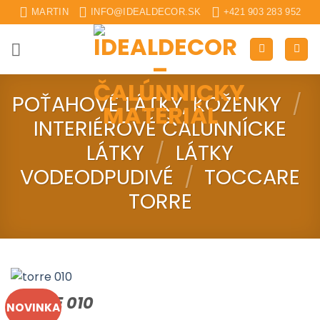
Skip
MARTIN
INFO@IDEALDECOR.SK
+421 903 283 952
to
content
POŤAHOVÉ LÁTKY, KOŽENKY
/
INTERIÉROVÉ ČALUNNÍCKE
LÁTKY
/
LÁTKY
VODEODPUDIVÉ
/
TOCCARE
TORRE
TORRE 010
NOVINKA