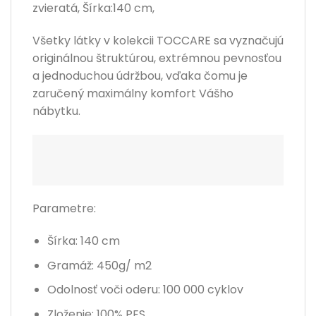
zvieratá, Šírka:140 cm,
Všetky látky v kolekcii TOCCARE sa vyznačujú
originálnou štruktúrou, extrémnou pevnosťou
a jednoduchou údržbou, vďaka čomu je
zaručený maximálny komfort Vášho
nábytku.
Parametre:
Šírka: 140 cm
Gramáž: 450g/ m2
Odolnosť voči oderu: 100 000 cyklov
Zloženie:
100% PES