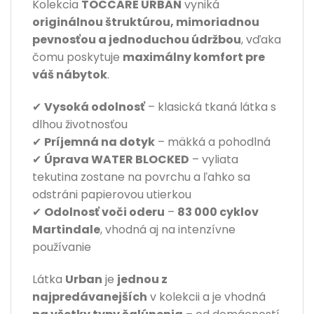
Kolekcia
TOCCARE URBAN
vyniká
originálnou štruktúrou, mimoriadnou
pevnosťou a jednoduchou údržbou
, vďaka
čomu poskytuje
maximálny komfort pre
váš nábytok
.
✔
Vysoká odolnosť
– klasická tkaná látka s
dlhou životnosťou
✔
Príjemná na dotyk
– mäkká a pohodlná
✔
Úprava WATER BLOCKED
– vyliata
tekutina zostane na povrchu a ľahko sa
odstráni papierovou utierkou
✔
Odolnosť voči oderu
–
83 000 cyklov
Martindale
, vhodná aj na intenzívne
používanie
Látka
Urban
je
jednou z
najpredávanejších
v kolekcii a je vhodná