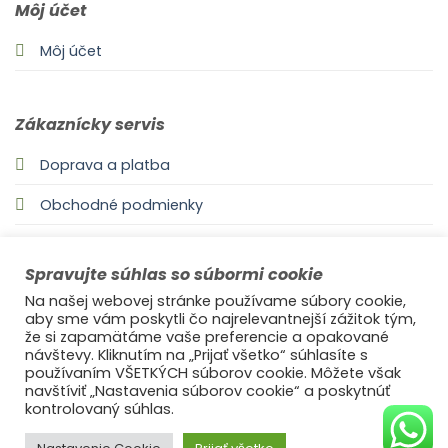
Môj účet
Môj účet
Zákaznícky servis
Doprava a platba
Obchodné podmienky
Odstúpenie od zmluvy
Spravujte súhlas so súbormi cookie
Zásady používania súborov cookie
Na našej webovej stránke používame súbory cookie,
aby sme vám poskytli čo najrelevantnejší zážitok tým,
že si zapamätáme vaše preferencie a opakované
návštevy. Kliknutím na „Prijať všetko“ súhlasíte s
Informácie
používaním VŠETKÝCH súborov cookie. Môžete však
navštíviť „Nastavenia súborov cookie“ a poskytnúť
O nás
kontrolovaný súhlas.
Reklamácie