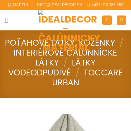
Skip
MARTIN
INFO@IDEALDECOR.SK
+421 903 283 952
to
content
POŤAHOVÉ LÁTKY, KOŽENKY
/
INTERIÉROVÉ ČALUNNÍCKE
LÁTKY
/
LÁTKY
VODEODPUDIVÉ
/
TOCCARE
URBAN