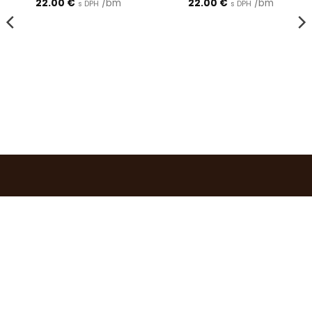
22.00
€
/bm
22.00
€
/bm
s DPH
s DPH
0903 283 952
info@idealdecor.sk