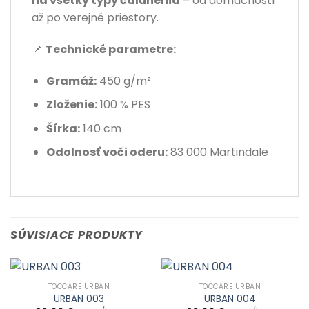
na všetky typy čalúnenia
– od domácností
až po verejné priestory.
📌
Technické parametre:
Gramáž:
450 g/m²
Zloženie:
100 % PES
Šírka:
140 cm
Odolnosť voči oderu:
83 000 Martindale
SÚVISIACE PRODUKTY
TOCCARE URBAN
TOCCARE URBAN
URBAN 003
URBAN 004