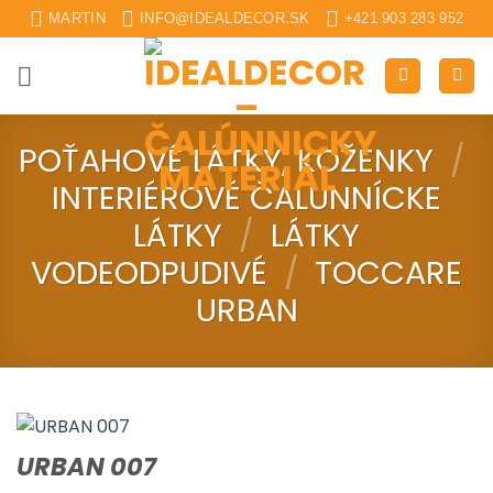
Skip
MARTIN
INFO@IDEALDECOR.SK
+421 903 283 952
to
content
POŤAHOVÉ LÁTKY, KOŽENKY
/
INTERIÉROVÉ ČALUNNÍCKE
LÁTKY
/
LÁTKY
VODEODPUDIVÉ
/
TOCCARE
URBAN
URBAN 007