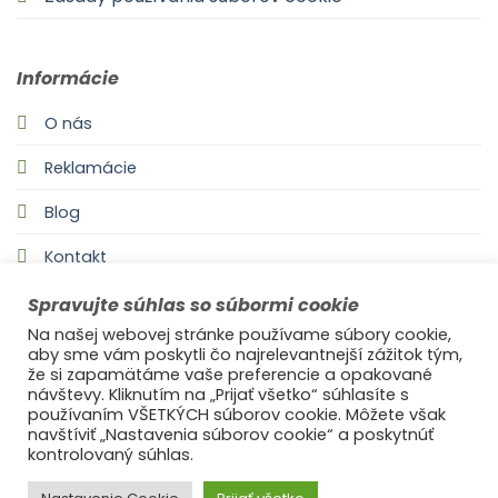
Informácie
O nás
Reklamácie
Blog
Kontakt
Spravujte súhlas so súbormi cookie
Na našej webovej stránke používame súbory cookie,
aby sme vám poskytli čo najrelevantnejší zážitok tým,
že si zapamätáme vaše preferencie a opakované
návštevy. Kliknutím na „Prijať všetko“ súhlasíte s
používaním VŠETKÝCH súborov cookie. Môžete však
navštíviť „Nastavenia súborov cookie“ a poskytnúť
©2021
Ufonaut - Webcreation
kontrolovaný súhlas.
OCHRANA OSOBNÝCH ÚDAJOV