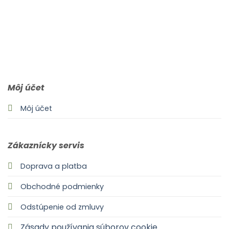
0903 283 952
info@idealdecor.sk
Môj účet
Môj účet
Zákaznícky servis
Doprava a platba
Obchodné podmienky
Odstúpenie od zmluvy
Zásady používania súborov cookie