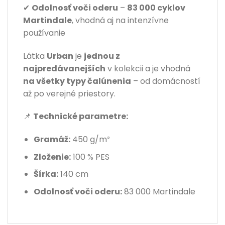
✔
Odolnosť voči oderu
–
83 000 cyklov
Martindale
, vhodná aj na intenzívne
používanie
Látka
Urban
je
jednou z
najpredávanejších
v kolekcii a je vhodná
na všetky typy čalúnenia
– od domácností
až po verejné priestory.
📌
Technické parametre:
Gramáž:
450 g/m²
Zloženie:
100 % PES
Šírka:
140 cm
Odolnosť voči oderu:
83 000 Martindale