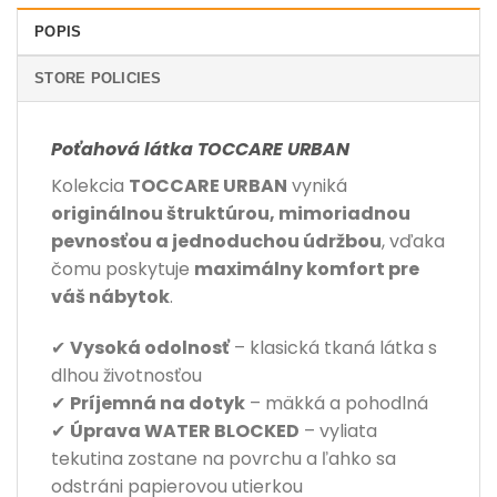
POPIS
STORE POLICIES
Poťahová látka TOCCARE URBAN
Kolekcia
TOCCARE URBAN
vyniká
originálnou štruktúrou, mimoriadnou
pevnosťou a jednoduchou údržbou
, vďaka
čomu poskytuje
maximálny komfort pre
váš nábytok
.
✔
Vysoká odolnosť
– klasická tkaná látka s
dlhou životnosťou
✔
Príjemná na dotyk
– mäkká a pohodlná
✔
Úprava WATER BLOCKED
– vyliata
tekutina zostane na povrchu a ľahko sa
odstráni papierovou utierkou