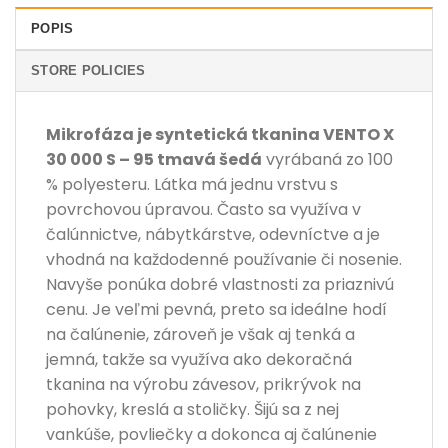
POPIS
STORE POLICIES
Mikrofáza je syntetická tkanina VENTO X
30 000 S – 95 tmavá šedá
vyrábaná zo 100
% polyesteru. Látka má jednu vrstvu s
povrchovou úpravou. Často sa využíva v
čalúnnictve, nábytkárstve, odevníctve a je
vhodná na každodenné používanie či nosenie.
Navyše ponúka dobré vlastnosti za priaznivú
cenu. Je veľmi pevná, preto sa ideálne hodí
na čalúnenie, zároveň je však aj tenká a
jemná, takže sa využíva ako dekoračná
tkanina na výrobu závesov, prikrývok na
pohovky, kreslá a stoličky. Šijú sa z nej
vankúše, povliečky a dokonca aj čalúnenie