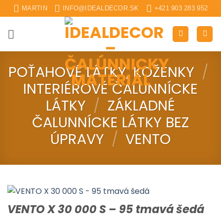
Skip
MARTIN
INFO@IDEALDECOR.SK
+421 903 283 952
to
content
POŤAHOVÉ LÁTKY, KOŽENKY
/
INTERIÉROVÉ ČALUNNÍCKE
LÁTKY
/
ZÁKLADNÉ
ČALUNNÍCKE LÁTKY BEZ
ÚPRAVY
/
VENTO
VENTO X 30 000 S – 95 tmavá šedá