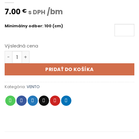
7.00
/bm
€
s DPH
Minimálny odber: 100 (cm)
Výsledná cena
množstvo VENTO X 30 000 S - 95 tmavá šedá
PRIDAŤ DO KOŠÍKA
Kategória:
VENTO