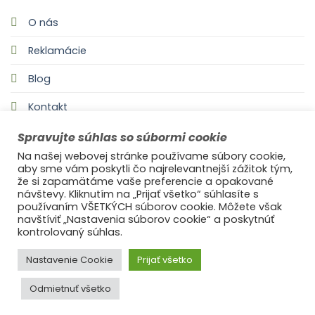
O nás
Reklamácie
Blog
Kontakt
Spravujte súhlas so súbormi cookie
Na našej webovej stránke používame súbory cookie,
aby sme vám poskytli čo najrelevantnejší zážitok tým,
že si zapamätáme vaše preferencie a opakované
návštevy. Kliknutím na „Prijať všetko“ súhlasíte s
používaním VŠETKÝCH súborov cookie. Môžete však
navštíviť „Nastavenia súborov cookie“ a poskytnúť
©2021
Ufonaut - Webcreation
kontrolovaný súhlas.
OCHRANA OSOBNÝCH ÚDAJOV
Nastavenie Cookie
Prijať všetko
Odmietnuť všetko
© 2025
s láskou Ideal Decor