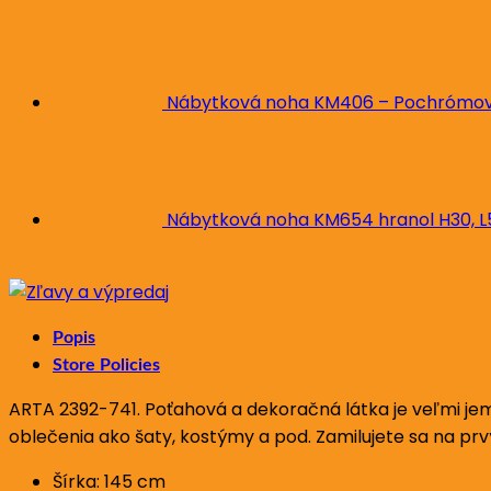
Nábytková noha KM406 – Pochrómova
Nábytková noha KM654 hranol H30, 
Popis
Store Policies
ARTA 2392-741. Poťahová a dekoračná látka je veľmi jem
oblečenia ako šaty, kostýmy a pod. Zamilujete sa na prv
Šírka: 145 cm