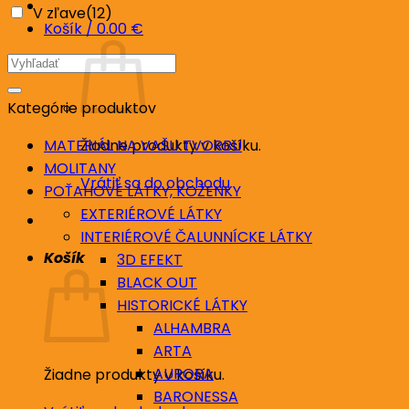
V zľave
(12)
Košík /
0.00
€
Hľadať:
Kategórie produktov
Žiadne produkty v košíku.
MATERIÁL NA VAŠU TVORBU
MOLITANY
Vrátiť sa do obchodu
POŤAHOVÉ LÁTKY, KOŽENKY
EXTERIÉROVÉ LÁTKY
INTERIÉROVÉ ČALUNNÍCKE LÁTKY
Košík
3D EFEKT
BLACK OUT
HISTORICKÉ LÁTKY
ALHAMBRA
ARTA
AURORA
Žiadne produkty v košíku.
BARONESSA