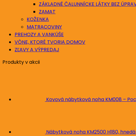
ZÁKLADNÉ ČALUNNÍCKE LÁTKY BEZ ÚPRA
ZAMAT
KOŽENKA
MATRACOVINY
PREHOZY A VANKÚŠE
VÔNE, KTORÉ TVORIA DOMOV
ZĽAVY A VÝPREDAJ
Produkty v akcii
Kovová nábytková noha KM008 – Poc
Nábytková noha KM2500 H180, hnedá