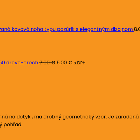
ná kovová noha typu pazúrik s elegantným dizajnom
8.
Pôvodná
Aktuálna
cena
cena
bola:
je:
7.00 €.
5.00 €.
L50 drevo-orech
7.00
€
5.00
€
s DPH
ná na dotyk , má drobný geometrický vzor. Je zaradená do
ý pohľad.