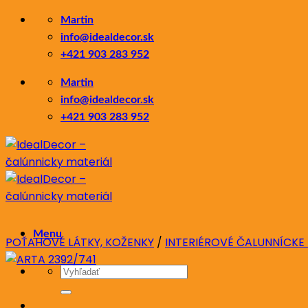
Skip
Martin
to
info@idealdecor.sk
content
+421 903 283 952
Martin
info@idealdecor.sk
+421 903 283 952
Menu
POŤAHOVÉ LÁTKY, KOŽENKY
/
INTERIÉROVÉ ČALUNNÍCKE
Hľadať: