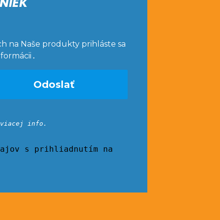
NIEK
ch na Naše produkty prihláste sa
nformácii
.
viacej info.
ajov s prihliadnutím na