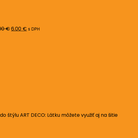
Pôvodná
Aktuálna
cena
cena
bola:
je:
8.00 €.
6.00 €.
00
€
6.00
€
s DPH
 štýlu ART DECO: Látku môžete využiť aj na šitie