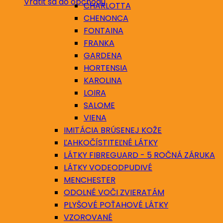
Vrátiť sa do obchodu
CHARLOTTA
CHENONCA
FONTAINA
FRANKA
GARDENA
HORTENSIA
KAROLINA
LOIRA
SALOME
VIENA
IMITÁCIA BRÚSENEJ KOŽE
ĽAHKOČÍSTITEĽNÉ LÁTKY
LÁTKY FIBREGUARD - 5 ROČNÁ ZÁRUKA
LÁTKY VODEODPUDIVÉ
MENCHESTER
ODOLNÉ VOČI ZVIERATÁM
PLYŠOVÉ POŤAHOVÉ LÁTKY
VZOROVANÉ