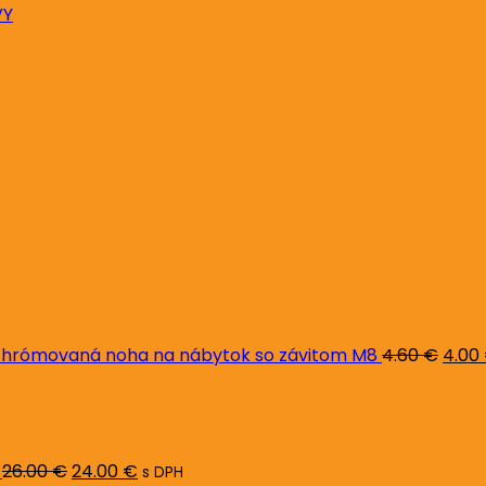
VY
Pôvo
cena
bola:
4.60 
hrómovaná noha na nábytok so závitom M8
4.60
€
4.00
Pôvodná
Aktuálna
cena
cena
bola:
je:
26.00 €.
24.00 €.
26.00
€
24.00
€
s DPH