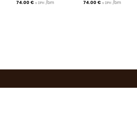
74.00
€
/bm
74.00
€
/bm
s DPH
s DPH
0903 283 952
info@idealdecor.sk