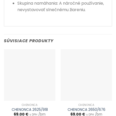
Skupina namáhania: A náročné používanie,
nevystavovať slnečnému žiareniu.
SÚVISIACE PRODUKTY
CHENONCA
CHENONCA
CHENONCA 2625/918
CHENONCA 2650/676
69.00
€
/bm
69.00
€
/bm
s DPH
s DPH