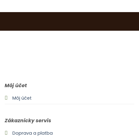
0903 283 952
info@idealdecor.sk
Môj účet
Môj účet
Zákaznícky servis
Doprava a platba