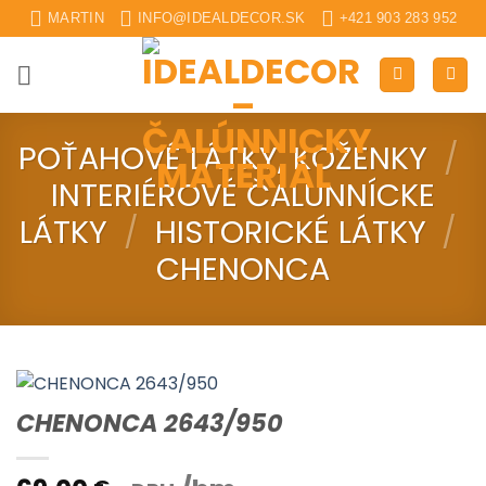
Skip
MARTIN
INFO@IDEALDECOR.SK
+421 903 283 952
to
content
POŤAHOVÉ LÁTKY, KOŽENKY
/
INTERIÉROVÉ ČALUNNÍCKE
LÁTKY
/
HISTORICKÉ LÁTKY
/
CHENONCA
CHENONCA 2643/950