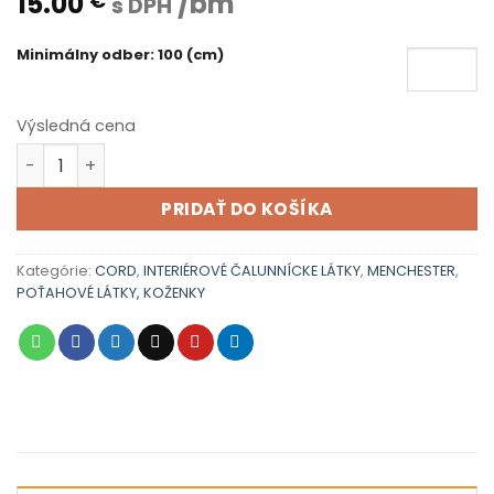
15.00
/bm
€
s DPH
Minimálny odber: 100 (cm)
Výsledná cena
množstvo CORD 3
PRIDAŤ DO KOŠÍKA
Kategórie:
CORD
,
INTERIÉROVÉ ČALUNNÍCKE LÁTKY
,
MENCHESTER
,
POŤAHOVÉ LÁTKY, KOŽENKY