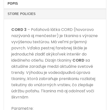
POPIS
STORE POLICIES
CORD 3
– Poťahová látka CORD (hovorovo
nazývaná aj menčester) je tkanina s výrazne
vyvýšenou textúrou. Má veľmi príjemný
povrch. Vďaka pestrej farebnej škále je
jednoduché zladiť akýkoľvek interiér do
ideálneho otieňu. Dizajn tkaniny
CORD
sa
aktuálne zaraďuje medzi aktuálne svetové
trendy. Výhodou je vodeodpudivá úprava
tkaniny, ktorá zabraňuje prenikaniu rozliatej
tekutiny do vnútorných vrstiev, čo zlepšuje
údržbu poťahu. Tkanina má aj odolnosť voči
škvrnám
Parametre: