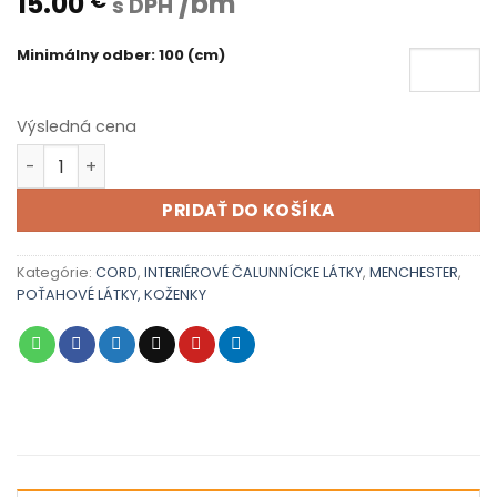
15.00
/bm
€
s DPH
Minimálny odber: 100 (cm)
Výsledná cena
množstvo CORD 5
PRIDAŤ DO KOŠÍKA
Kategórie:
CORD
,
INTERIÉROVÉ ČALUNNÍCKE LÁTKY
,
MENCHESTER
,
POŤAHOVÉ LÁTKY, KOŽENKY