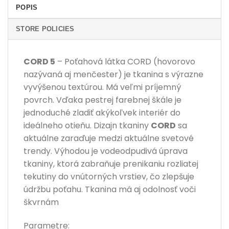
POPIS
STORE POLICIES
CORD 5
– Poťahová látka CORD (hovorovo
nazývaná aj menčester) je tkanina s výrazne
vyvýšenou textúrou. Má veľmi príjemný
povrch. Vďaka pestrej farebnej škále je
jednoduché zladiť akýkoľvek interiér do
ideálneho otieňu. Dizajn tkaniny
CORD
sa
aktuálne zaraďuje medzi aktuálne svetové
trendy. Výhodou je vodeodpudivá úprava
tkaniny, ktorá zabraňuje prenikaniu rozliatej
tekutiny do vnútorných vrstiev, čo zlepšuje
údržbu poťahu. Tkanina má aj odolnosť voči
škvrnám
Parametre: