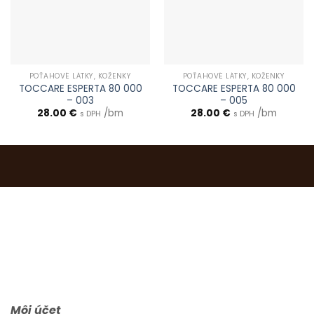
POŤAHOVÉ LÁTKY, KOŽENKY
POŤAHOVÉ LÁTKY, KOŽENKY
TOCCARE ESPERTA 80 000
TOCCARE ESPERTA 80 000
– 003
– 005
28.00
€
/bm
28.00
€
/bm
s DPH
s DPH
0903 283 952
info@idealdecor.sk
Môj účet