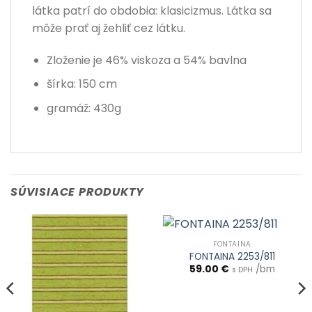
látka patrí do obdobia: klasicizmus. Látka sa
môže prať aj žehliť cez látku.
Zloženie je 46% viskoza a 54% bavlna
šírka: 150 cm
gramáž: 430g
SÚVISIACE PRODUKTY
FONTAINA
FONTAINA 2253/811
59.00
€
/bm
s DPH