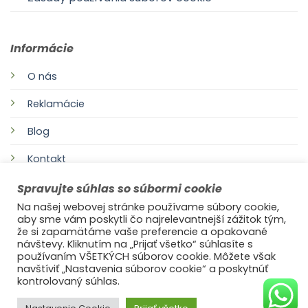
Informácie
O nás
Reklamácie
Blog
Kontakt
Spravujte súhlas so súbormi cookie
Na našej webovej stránke používame súbory cookie,
aby sme vám poskytli čo najrelevantnejší zážitok tým,
že si zapamätáme vaše preferencie a opakované
návštevy. Kliknutím na „Prijať všetko“ súhlasíte s
používaním VŠETKÝCH súborov cookie. Môžete však
navštíviť „Nastavenia súborov cookie“ a poskytnúť
©2021
Ufonaut - Webcreation
kontrolovaný súhlas.
OCHRANA OSOBNÝCH ÚDAJOV