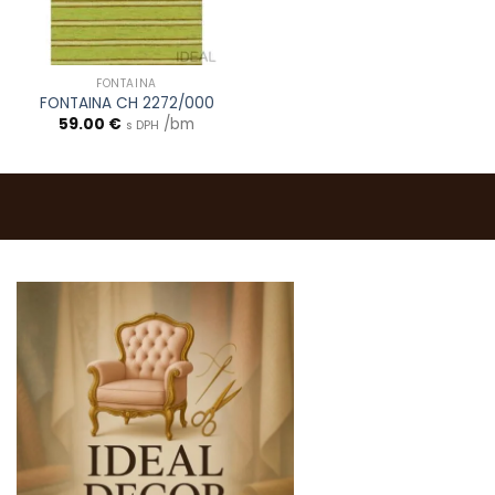
FONTAINA
FONTAINA CH 2272/000
59.00
€
/bm
s DPH