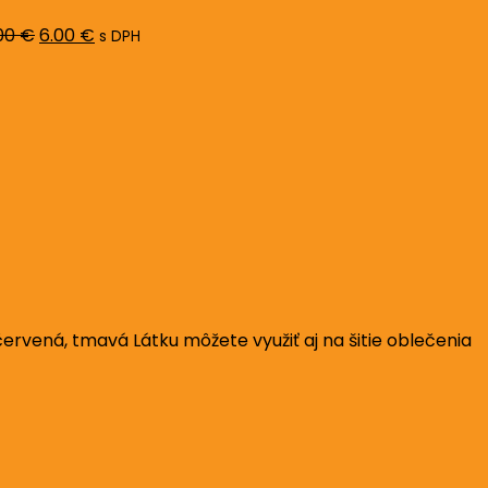
8.00 €.
6.00 €.
00
€
6.00
€
s DPH
rvená, tmavá Látku môžete využiť aj na šitie oblečenia