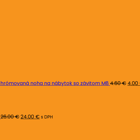
Pôvo
cena
bola:
4.60 
hrómovaná noha na nábytok so závitom M8
4.60
€
4.00
Pôvodná
Aktuálna
cena
cena
bola:
je:
26.00 €.
24.00 €.
26.00
€
24.00
€
s DPH