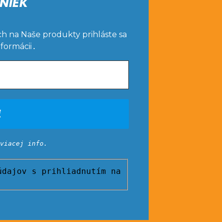
NIEK
ch na Naše produkty prihláste sa
nformácii
.
viacej info.
dajov s prihliadnutím na