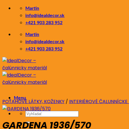
Skip
Martin
to
info@idealdecor.sk
content
+421 903 283 952
Martin
info@idealdecor.sk
+421 903 283 952
Menu
POŤAHOVÉ LÁTKY, KOŽENKY
/
INTERIÉROVÉ ČALUNNÍCKE
Hľadať:
GARDENA 1936/570