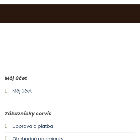
0903 283 952
info@idealdecor.sk
Môj účet
Môj účet
Zákaznícky servis
Doprava a platba
Obchodné podmienky