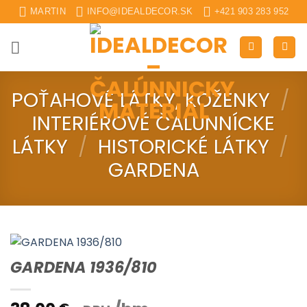
Skip
MARTIN
INFO@IDEALDECOR.SK
+421 903 283 952
to
content
POŤAHOVÉ LÁTKY, KOŽENKY
/
INTERIÉROVÉ ČALUNNÍCKE
LÁTKY
/
HISTORICKÉ LÁTKY
/
GARDENA
GARDENA 1936/810