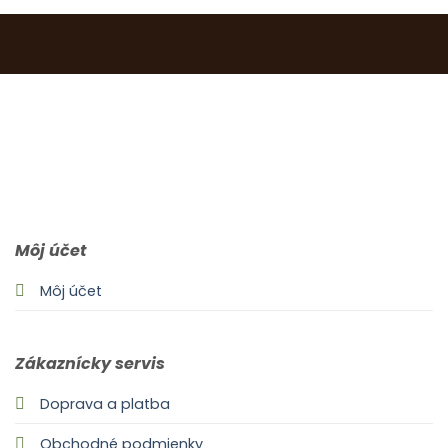
0903 283 952
info@idealdecor.sk
Môj účet
Môj účet
Zákaznícky servis
Doprava a platba
Obchodné podmienky