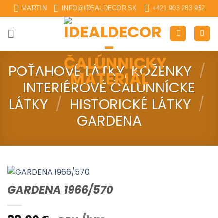
Skip
MARTIN
INFO@IDEALDECOR.SK
+421 903 283 952
to
content
POŤAHOVÉ LÁTKY, KOŽENKY
/
INTERIÉROVÉ ČALUNNÍCKE
LÁTKY
/
HISTORICKÉ LÁTKY
/
GARDENA
GARDENA 1966/570