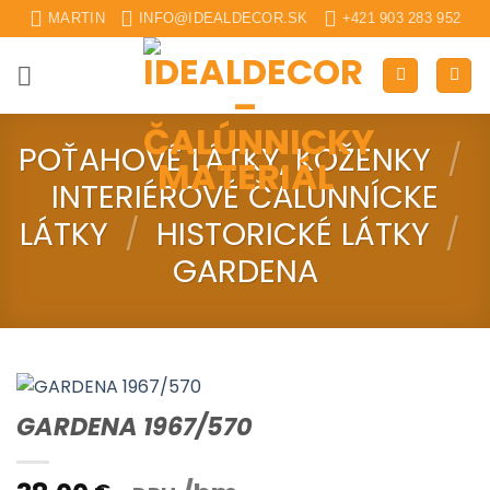
Skip
MARTIN
INFO@IDEALDECOR.SK
+421 903 283 952
to
content
POŤAHOVÉ LÁTKY, KOŽENKY
/
INTERIÉROVÉ ČALUNNÍCKE
LÁTKY
/
HISTORICKÉ LÁTKY
/
GARDENA
GARDENA 1967/570