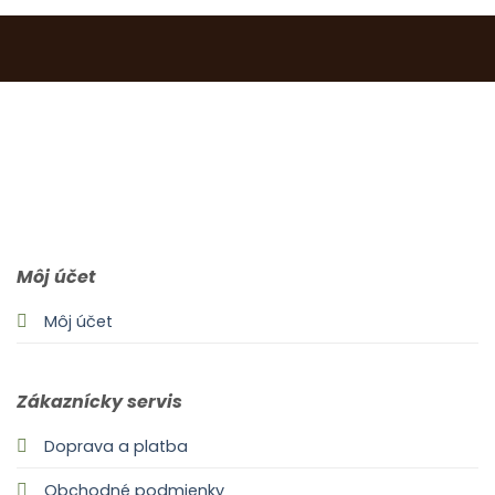
0903 283 952
info@idealdecor.sk
Môj účet
Môj účet
Zákaznícky servis
Doprava a platba
Obchodné podmienky