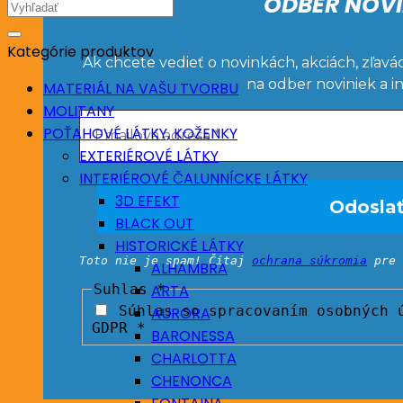
ODBER NOVI
Hľadať:
Kategórie produktov
Ak chcete vedieť o novinkách, akciách, zľavá
na odber noviniek a i
MATERIÁL NA VAŠU TVORBU
MOLITANY
POŤAHOVÉ LÁTKY, KOŽENKY
EXTERIÉROVÉ LÁTKY
INTERIÉROVÉ ČALUNNÍCKE LÁTKY
3D EFEKT
BLACK OUT
HISTORICKÉ LÁTKY
Toto nie je spam! Čítaj
ochrana súkromia
pre 
ALHAMBRA
Suhlas
*
ARTA
Súhlas so spracovaním osobných ú
AURORA
GDPR *
BARONESSA
CHARLOTTA
CHENONCA