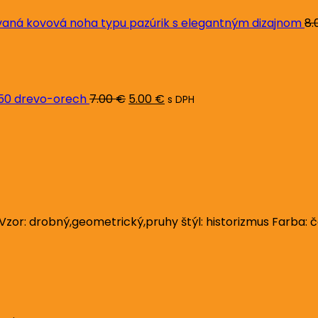
ná kovová noha typu pazúrik s elegantným dizajnom
8.
Pôvodná
Aktuálna
cena
cena
bola:
je:
7.00 €.
5.00 €.
L50 drevo-orech
7.00
€
5.00
€
s DPH
or: drobný,geometrický,pruhy štýl: historizmus Farba: če