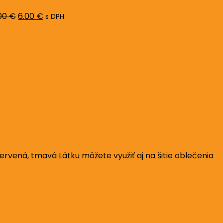
8.00 €.
6.00 €.
00
€
6.00
€
s DPH
rvená, tmavá Látku môžete využiť aj na šitie oblečenia