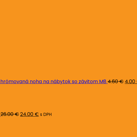
Pôvo
cena
bola:
4.60 
hrómovaná noha na nábytok so závitom M8
4.60
€
4.00
Pôvodná
Aktuálna
cena
cena
bola:
je:
26.00 €.
24.00 €.
26.00
€
24.00
€
s DPH