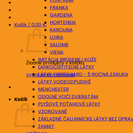
FONTAINA
FRANKA
GARDENA
HORTENSIA
Košík /
0.00
€
KAROLINA
LOIRA
SALOME
VIENA
IMITÁCIA BRÚSENEJ KOŽE
Žiadne produkty v košíku.
ĽAHKOČÍSTITEĽNÉ LÁTKY
LÁTKY FIBREGUARD - 5 ROČNÁ ZÁRUKA
Vrátiť sa do obchodu
LÁTKY VODEODPUDIVÉ
MENCHESTER
ODOLNÉ VOČI ZVIERATÁM
Košík
PLYŠOVÉ POŤAHOVÉ LÁTKY
VZOROVANÉ
ZÁKLADNÉ ČALUNNÍCKE LÁTKY BEZ ÚPRA
ZAMAT