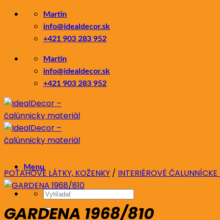
Skip
Martin
to
info@idealdecor.sk
content
+421 903 283 952
Martin
info@idealdecor.sk
+421 903 283 952
Menu
POŤAHOVÉ LÁTKY, KOŽENKY
/
INTERIÉROVÉ ČALUNNÍCKE
Hľadať:
GARDENA 1968/810