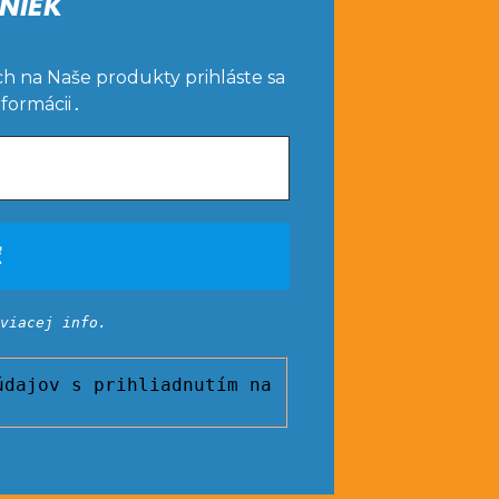
NIEK
ch na Naše produkty prihláste sa
nformácii
.
viacej info.
dajov s prihliadnutím na