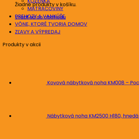
KOŽENKA
Žiadne produkty v košíku.
MATRACOVINY
PREHOZY A VANKÚŠE
Vrátiť sa do obchodu
VÔNE, KTORÉ TVORIA DOMOV
ZĽAVY A VÝPREDAJ
Produkty v akcii
Kovová nábytková noha KM008 – Poc
Nábytková noha KM2500 H180, hnedá