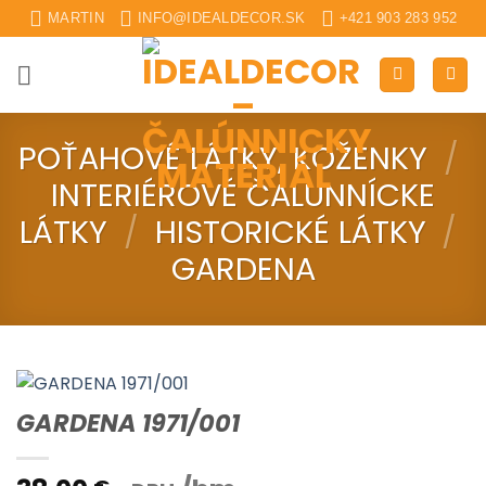
Skip
MARTIN
INFO@IDEALDECOR.SK
+421 903 283 952
to
content
POŤAHOVÉ LÁTKY, KOŽENKY
/
INTERIÉROVÉ ČALUNNÍCKE
LÁTKY
/
HISTORICKÉ LÁTKY
/
GARDENA
GARDENA 1971/001