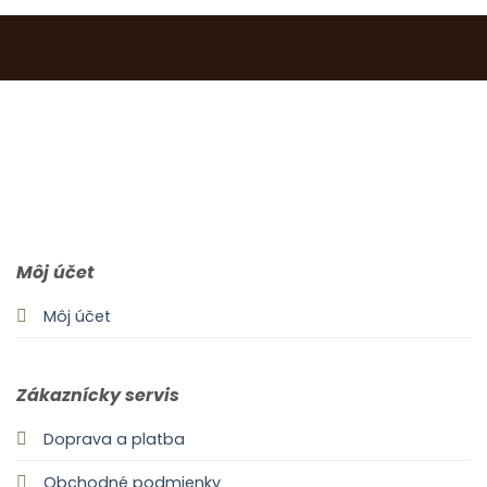
0903 283 952
info@idealdecor.sk
Môj účet
Môj účet
Zákaznícky servis
Doprava a platba
Obchodné podmienky