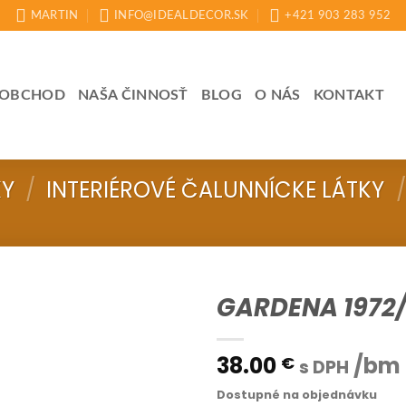
MARTIN
INFO@IDEALDECOR.SK
+421 903 283 952
OBCHOD
NAŠA ČINNOSŤ
BLOG
O NÁS
KONTAKT
KY
/
INTERIÉROVÉ ČALUNNÍCKE LÁTKY
/
GARDENA 1972/
38.00
/bm
€
s DPH
Dostupné na objednávku