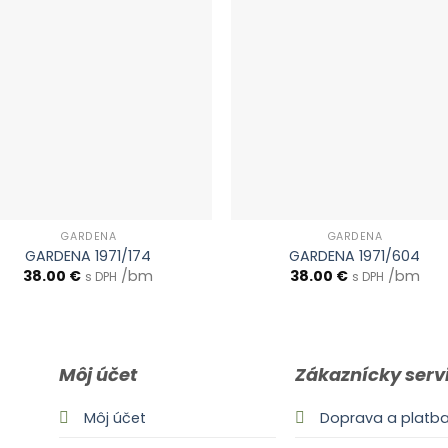
GARDENA
GARDENA
GARDENA 1971/174
GARDENA 1971/604
38.00
€
/bm
38.00
€
/bm
s DPH
s DPH
Môj účet
Zákaznícky serv
Môj účet
Doprava a platb