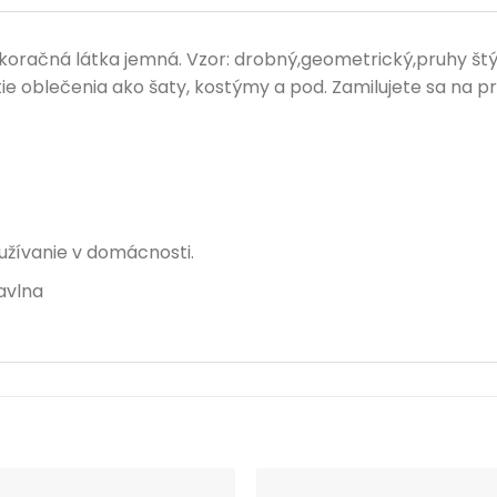
račná látka jemná. Vzor: drobný,geometrický,pruhy štýl:
tie oblečenia ako šaty, kostýmy a pod. Zamilujete sa na p
užívanie v domácnosti.
avlna