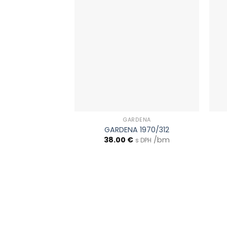
GARDENA
GARDENA 1970/312
38.00
€
/bm
s DPH
0903 283 952
info@idealdecor.sk