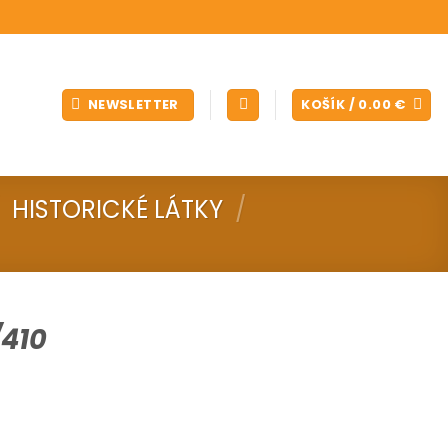
NEWSLETTER
KOŠÍK /
0.00
€
HISTORICKÉ LÁTKY
/
410