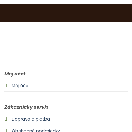
0903 283 952
info@idealdecor.sk
Môj účet
Môj účet
Zákaznícky servis
Doprava a platba
Obchodné podmienky