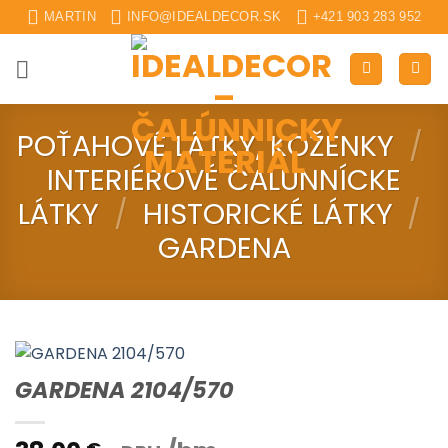
Skip
MARTIN
INFO@IDEALDECOR.SK
+421 903 283 952
to
content
POŤAHOVÉ LÁTKY, KOŽENKY
/
INTERIÉROVÉ ČALUNNÍCKE
LÁTKY
/
HISTORICKÉ LÁTKY
/
GARDENA
GARDENA 2104/570