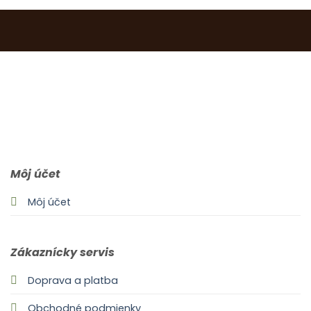
0903 283 952
info@idealdecor.sk
Môj účet
Môj účet
Zákaznícky servis
Doprava a platba
Obchodné podmienky