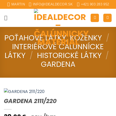
Skip
MARTIN
INFO@IDEALDECOR.SK
+421 903 283 952
to
content
POŤAHOVÉ LÁTKY, KOŽENKY
/
INTERIÉROVÉ ČALUNNÍCKE
LÁTKY
/
HISTORICKÉ LÁTKY
/
GARDENA
GARDENA 2111/220