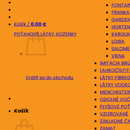
FONTAI
FRANKA
GARDE
Košík /
0.00
€
HORTEN
POŤAHOVÉ LÁTKY, KOŽENKY
KAROLI
LOIRA
SALOME
VIENA
IMITÁCIA BR
ĽAHKOČÍSTIT
Vrátiť sa do obchodu
LÁTKY FIBRE
LÁTKY VODE
MENCHESTER
ODOLNÉ VOČ
PLYŠOVÉ PO
Košík
VZOROVANÉ
ZÁKLADNÉ ČA
ZAMAT