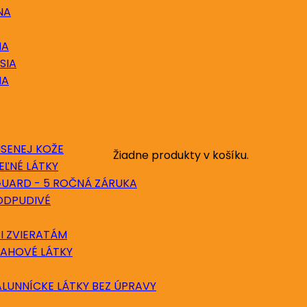
NA
NA
SIA
NA
ÚSENEJ KOŽE
Žiadne produkty v košíku.
EĽNÉ LÁTKY
GUARD - 5 ROČNÁ ZÁRUKA
ODPUDIVÉ
I ZVIERATÁM
ŤAHOVÉ LÁTKY
LUNNÍCKE LÁTKY BEZ ÚPRAVY