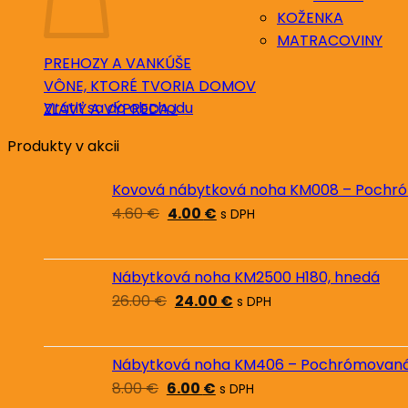
KOŽENKA
MATRACOVINY
PREHOZY A VANKÚŠE
VÔNE, KTORÉ TVORIA DOMOV
Vrátiť sa do obchodu
ZĽAVY A VÝPREDAJ
Produkty v akcii
Kovová nábytková noha KM008 – Pochró
Pôvodná
Aktuálna
4.60
€
4.00
€
s DPH
cena
cena
bola:
je:
4.60 €.
4.00 €.
Nábytková noha KM2500 H180, hnedá
Pôvodná
Aktuálna
26.00
€
24.00
€
s DPH
cena
cena
bola:
je:
26.00 €.
24.00 €.
Nábytková noha KM406 – Pochrómovaná 
Pôvodná
Aktuálna
8.00
€
6.00
€
s DPH
cena
cena