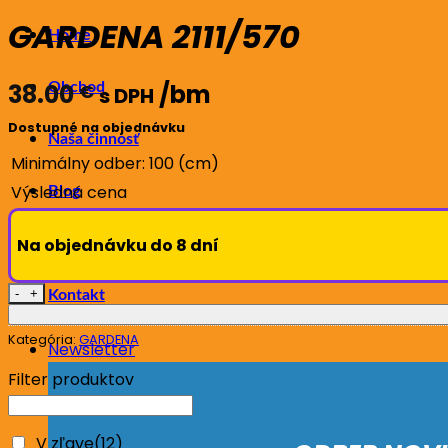
GARDENA 2111/570
Home
38.00
/bm
€
Obchod
s DPH
Dostupné na objednávku
Naša činnosť
Minimálny odber: 100 (cm)
Výsledná cena
Blog
Na objednávku do 8 dní
O nás
množstvo GARDENA 2111/570
Kontakt
Kategória:
GARDENA
Newsletter
Filter produktov
V zľave
(12)