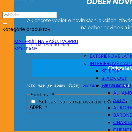
ODBER NOVI
Hľadať:
Ak chcete vedieť o novinkách, akciách, zľavá
na odber noviniek a i
Kategórie produktov
MATERIÁL NA VAŠU TVORBU
MOLITANY
EXTERIÉROVÉ LÁT
INTERIÉROVÉ ČAL
3D EFEKT
BLACK OUT
HISTORICKÉ 
Toto nie je spam! Čítaj
ochrana súkromia
pre 
ALHAMB
Suhlas
*
ARTA
Súhlas so spracovaním osobných ú
AUROR
GDPR *
BARONE
CHARLO
CHENO