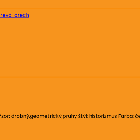
drevo-orech
r: drobný,geometrický,pruhy štýl: historizmus Farba: čer