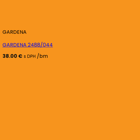
GARDENA
GARDENA 2488/044
38.00
€
/bm
s DPH