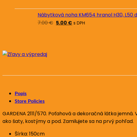
bola:
je:
8.00 €.
6.00 €.
Nábytková noha KM654 hranol H30, L50 
Pôvodná
Aktuálna
7.00
€
5.00
€
s DPH
cena
cena
bola:
je:
7.00 €.
5.00 €.
Popis
Store Policies
GARDENA 2111/570. Poťahová a dekoračná látka jemná. Vzo
ako šaty, kostýmy a pod. Zamilujete sa na prvý pohľad.
Šírka: 150cm