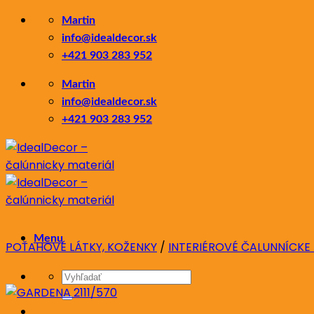
Skip
Martin
to
info@idealdecor.sk
content
+421 903 283 952
Martin
info@idealdecor.sk
+421 903 283 952
Menu
POŤAHOVÉ LÁTKY, KOŽENKY
/
INTERIÉROVÉ ČALUNNÍCKE
Hľadať: