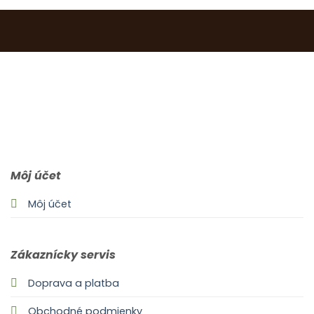
0903 283 952
info@idealdecor.sk
Môj účet
Môj účet
Zákaznícky servis
Doprava a platba
Obchodné podmienky