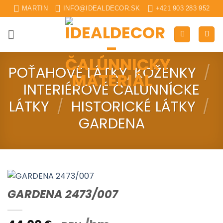
Skip
MARTIN
INFO@IDEALDECOR.SK
+421 903 283 952
to
content
POŤAHOVÉ LÁTKY, KOŽENKY
/
INTERIÉROVÉ ČALUNNÍCKE
LÁTKY
/
HISTORICKÉ LÁTKY
/
GARDENA
GARDENA 2473/007