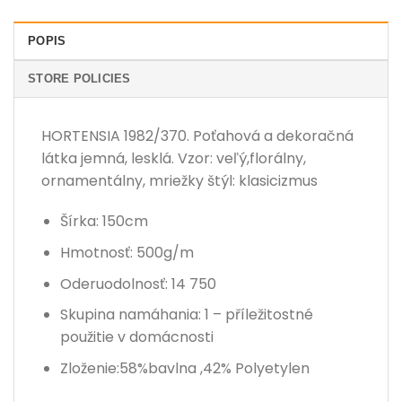
POPIS
STORE POLICIES
HORTENSIA 1982/370. Poťahová a dekoračná
látka jemná, lesklá. Vzor: veľý,florálny,
ornamentálny, mriežky štýl: klasicizmus
Šírka: 150cm
Hmotnosť: 500g/m
Oderuodolnosť: 14 750
Skupina namáhania: 1 – příležitostné
použitie v domácnosti
Zloženie:58%bavlna ,42% Polyetylen