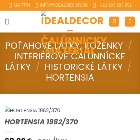
Skip
MARTIN
INFO@IDEALDECOR.SK
+421 903 283 952
to
content
POŤAHOVÉ LÁTKY, KOŽENKY
/
INTERIÉROVÉ ČALUNNÍCKE
LÁTKY
/
HISTORICKÉ LÁTKY
/
HORTENSIA
HORTENSIA 1982/370