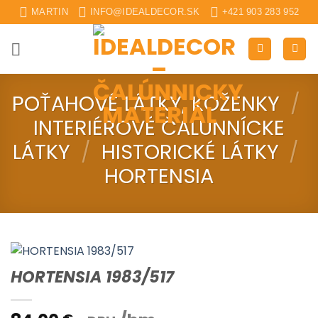
Skip
MARTIN
INFO@IDEALDECOR.SK
+421 903 283 952
to
content
POŤAHOVÉ LÁTKY, KOŽENKY
/
INTERIÉROVÉ ČALUNNÍCKE
LÁTKY
/
HISTORICKÉ LÁTKY
/
HORTENSIA
HORTENSIA 1983/517