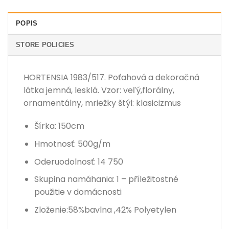
POPIS
STORE POLICIES
HORTENSIA 1983/517. Poťahová a dekoračná
látka jemná, lesklá. Vzor: veľý,florálny,
ornamentálny, mriežky štýl: klasicizmus
Šírka: 150cm
Hmotnosť: 500g/m
Oderuodolnosť: 14 750
Skupina namáhania: 1 – příležitostné
použitie v domácnosti
Zloženie:58%bavlna ,42% Polyetylen