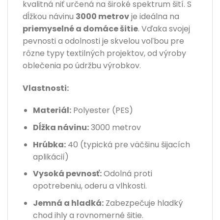
kvalitná niť určená na široké spektrum šití. S
dĺžkou návinu
3000 metrov
je ideálna na
priemyselné a domáce šitie
. Vďaka svojej
pevnosti a odolnosti je skvelou voľbou pre
rôzne typy textilných projektov, od výroby
oblečenia po údržbu výrobkov.
Vlastnosti:
Materiál:
Polyester (PES)
Dĺžka návinu:
3000 metrov
Hrúbka:
40 (typická pre väčšinu šijacích
aplikácií)
Vysoká pevnosť:
Odolná proti
opotrebeniu, oderu a vlhkosti.
Jemná a hladká:
Zabezpečuje hladký
chod ihly a rovnomerné šitie.