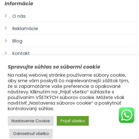
Informácie
O nás
Reklamácie
Blog
Kontakt
Spravujte súhlas so súbormi cookie
Na našej webovej stránke používame súbory cookie,
aby sme vám poskytli čo najrelevantnejší zážitok tým,
že si zapamätáme vaše preferencie a opakované
návštevy. Kliknutím na „Prijať všetko“ súhlasíte s
používaním VŠETKÝCH súborov cookie. Môžete však
navštíviť „Nastavenia súborov cookie“ a poskytnúť
©2021
Ufonaut - Webcreation
kontrolovaný súhlas.
OCHRANA OSOBNÝCH ÚDAJOV
Nastavenie Cookie
Prijať všetko
Odmietnuť všetko