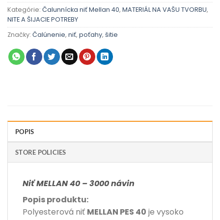
Kategórie:
Čalunnícka niť Mellan 40
,
MATERIÁL NA VAŠU TVORBU
,
NITE A ŠIJACIE POTREBY
Značky:
Čalúnenie
,
niť
,
poťahy
,
šitie
POPIS
STORE POLICIES
Niť MELLAN 40 – 3000 návin
Popis produktu:
Polyesterová niť
MELLAN PES 40
je vysoko