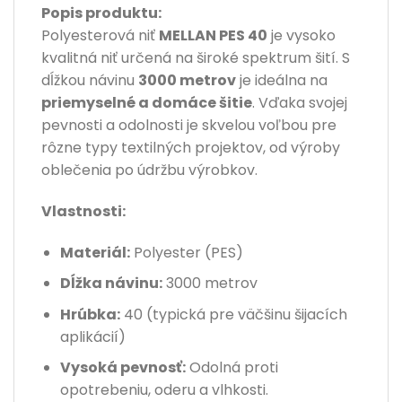
Popis produktu:
Polyesterová niť
MELLAN PES 40
je vysoko
kvalitná niť určená na široké spektrum šití. S
dĺžkou návinu
3000 metrov
je ideálna na
priemyselné a domáce šitie
. Vďaka svojej
pevnosti a odolnosti je skvelou voľbou pre
rôzne typy textilných projektov, od výroby
oblečenia po údržbu výrobkov.
Vlastnosti:
Materiál:
Polyester (PES)
Dĺžka návinu:
3000 metrov
Hrúbka:
40 (typická pre väčšinu šijacích
aplikácií)
Vysoká pevnosť:
Odolná proti
opotrebeniu, oderu a vlhkosti.