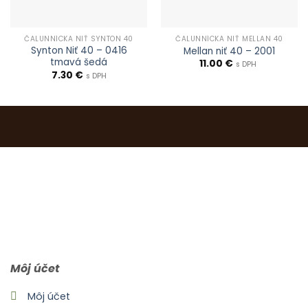
ČALUNNÍCKA NIŤ SYNTON 40
ČALUNNÍCKA NIŤ MELLAN 40
Synton Niť 40 – 0416
Mellan niť 40 – 2001
tmavá šedá
11.00
€
s DPH
7.30
€
s DPH
0903 283 952
info@idealdecor.sk
Môj účet
Môj účet