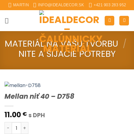
Skip
MARTIN
INFO@IDEALDECOR.SK
+421 903 283 952
to
content
MATERIÁL NA VAŠU TVORBU
/
NITE A ŠIJACIE POTREBY
Mellan niť 40 – D758
11.00
€
s DPH
množstvo Mellan niť 40 - D758