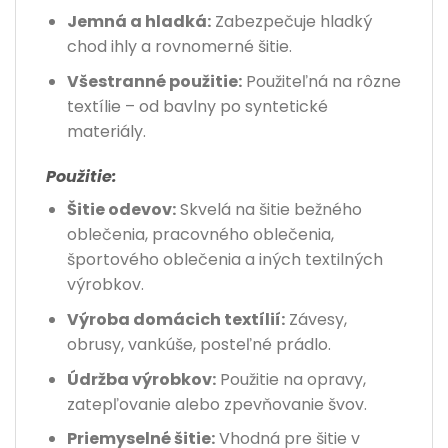
Jemná a hladká:
Zabezpečuje hladký
chod ihly a rovnomerné šitie.
Všestranné použitie:
Použiteľná na rôzne
textílie – od bavlny po syntetické
materiály.
Použitie:
Šitie odevov:
Skvelá na šitie bežného
oblečenia, pracovného oblečenia,
športového oblečenia a iných textilných
výrobkov.
Výroba domácich textílií:
Závesy,
obrusy, vankúše, posteľné prádlo.
Údržba výrobkov:
Použitie na opravy,
zatepľovanie alebo zpevňovanie švov.
Priemyselné šitie:
Vhodná pre šitie v