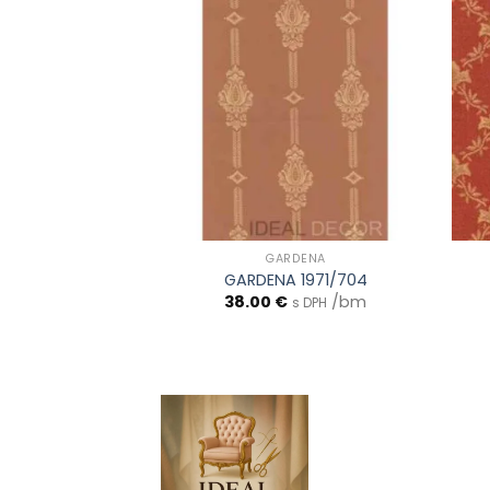
DENA
GARDENA
 2488/056
GARDENA 1971/704
/bm
38.00
€
/bm
s DPH
s DPH