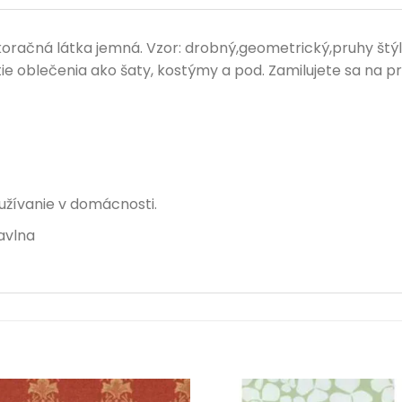
račná látka jemná. Vzor: drobný,geometrický,pruhy štýl:
tie oblečenia ako šaty, kostýmy a pod. Zamilujete sa na p
užívanie v domácnosti.
avlna