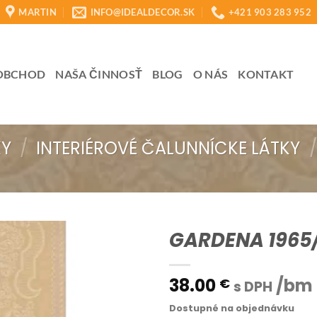
MARTIN
INFO@IDEALDECOR.SK
+421 903 283 952
OBCHOD
NAŠA ČINNOSŤ
BLOG
O NÁS
KONTAKT
KY
/
INTERIÉROVÉ ČALUNNÍCKE LÁTKY
/
GARDENA 1965/
38.00
/bm
€
s DPH
Dostupné na objednávku