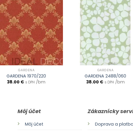
GARDENA
GARDENA
GARDENA 1970/220
GARDENA 2488/060
38.00
€
/bm
38.00
€
/bm
s DPH
s DPH
Môj účet
Zákaznícky serv
Môj účet
Doprava a platb