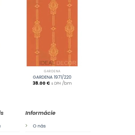
GARDENA
GARDENA 1971/220
38.00
€
/bm
s DPH
is
Informácie
a
O nás