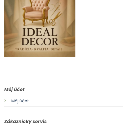
0903 283 952
info@idealdecor.sk
Môj účet
Môj účet
Zákaznícky servis