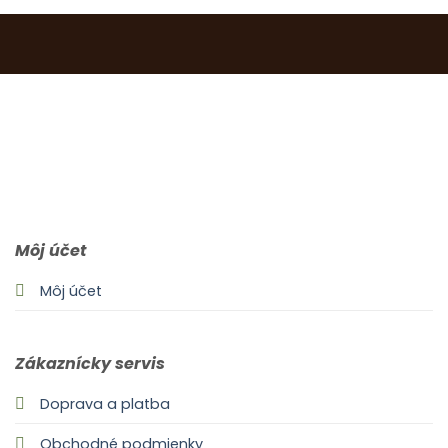
0903 283 952
info@idealdecor.sk
Môj účet
Môj účet
Zákaznícky servis
Doprava a platba
Obchodné podmienky