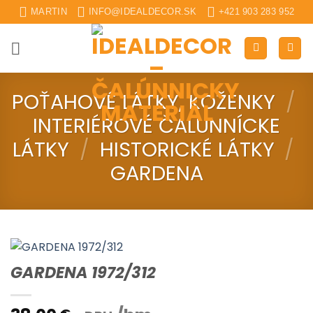
Skip
MARTIN
INFO@IDEALDECOR.SK
+421 903 283 952
to
content
POŤAHOVÉ LÁTKY, KOŽENKY
/
INTERIÉROVÉ ČALUNNÍCKE
LÁTKY
/
HISTORICKÉ LÁTKY
/
GARDENA
GARDENA 1972/312