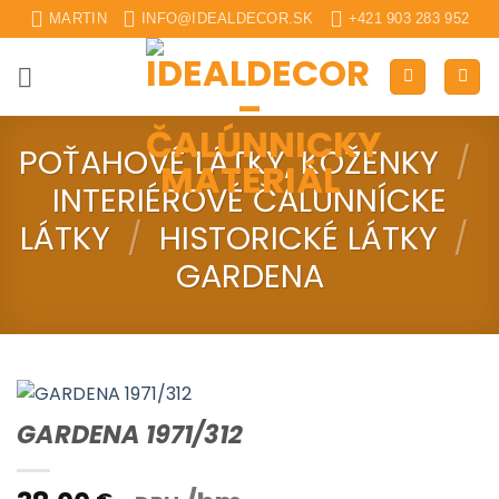
Skip
MARTIN
INFO@IDEALDECOR.SK
+421 903 283 952
to
content
POŤAHOVÉ LÁTKY, KOŽENKY
/
INTERIÉROVÉ ČALUNNÍCKE
LÁTKY
/
HISTORICKÉ LÁTKY
/
GARDENA
GARDENA 1971/312