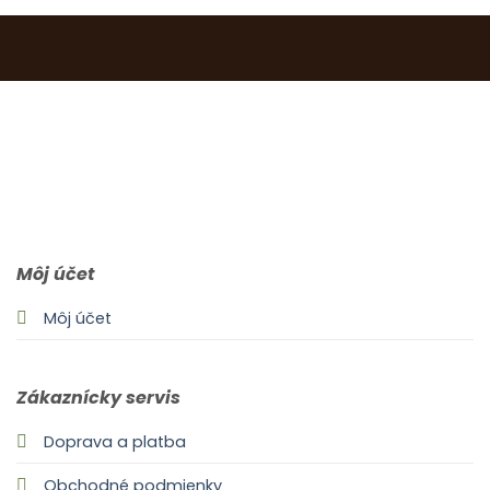
0903 283 952
info@idealdecor.sk
Môj účet
Môj účet
Zákaznícky servis
Doprava a platba
Obchodné podmienky